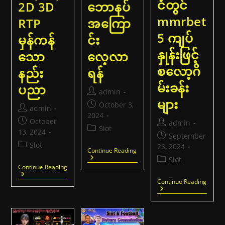
ငံတွင်
2D 3D
ဘောနပ်
mmrbet
RTP
အကြော
5 ကျပ်
မှန်ကန်
င်း
နှုန်းဖြင့်
သော
လေ့လာ
စလော့ဂိ
နည်း
ရန်
မ်းခန်း
ပညာ
Post
admin
များ
author:
Post
October 3,
Post
admin
published:
2024
author:
Post
October
Post
admin
Post
Slot
published:
13, 2024
author:
Post
September
category:
Post
Slot
published:
26, 2024
MMR
Continue Reading
category:
Slot
Post
Slot
Jackpot
Mm95
Continue Reading
category:
ဘော
မြန်မာ
မြန်မာန
Continue Reading
နပ်
ဆန်
တွင်
အကြောင်း
ဆန်
Mmrb
လေ့လာ
2D
5
ရန်
3D
ကျပ်
RTP
နှုန်း
မှန်ကန်