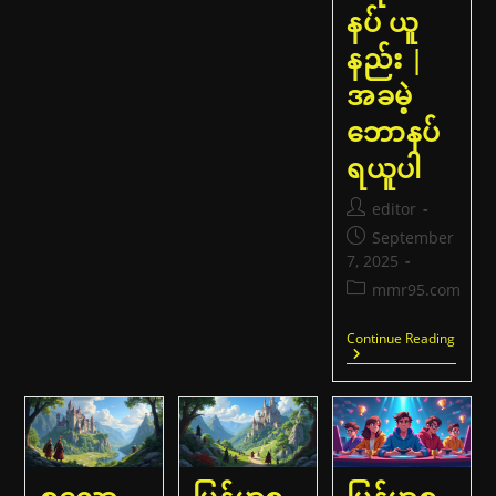
ရီး
နပ် ယူ
ဘော
နပ်
နည်း |
|
9500
အခမဲ့
ကျပ်
ပ
ဘောနပ်
ရို
မို
ရယူပါ
ရှင်း
Post
editor
author:
Post
September
published:
7, 2025
Post
mmr95.com
category:
မြန်မာ
Continue Reading
စ
လော့
ဂိ
မ်း
ဆို
ဒ်
များ
ဖ