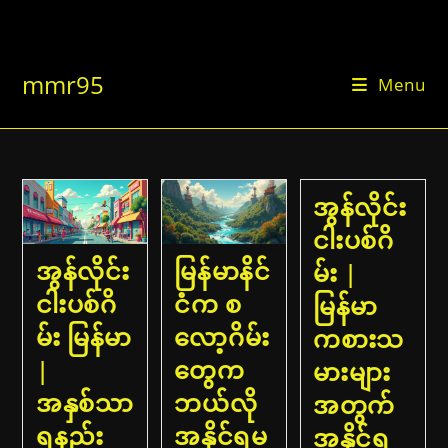
Skip
to
content
mmr95
Menu
အွန်လိုင်း
ငါးပစ်ဂိ
အွန်လိုင်း
မြန်မာနိင်
မ်း |
ငါးပစ်ဂိ
ငံက စ
မြန်မာ
မ်း မြန်မာ
လော့ဂိမ်း
ကစားသ
|
တွေက
မားများ
အနှစ်သာ
ဘယ်လို
အတွက်
ရနည်း
အနိုင်ရမ
အနိုင်ရ