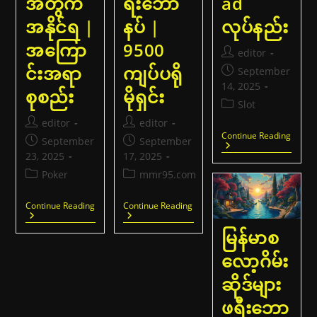
အတွက်
ရီးဘော
ad
အနိုင်ရ |
နပ် |
လုပ်နည်း
အကြော
9500
Post
editor
author:
င်းအရာ
ကျပ်ပရို
Post
September
published:
14, 2025
စုစည်း
မိုရှင်း
Post
Slot
category:
Post
Post
editor
editor
မြန်မာ
Continue Reading
author:
author:
Post
Post
September
September
စ
published:
published:
23, 2025
17, 2025
လော့
ဂိ
Post
Post
Poker
mmr95.com
မ်း
category:
category:
App
များ
JILI
Mm7slot
Continue Reading
Continue Reading
Down
Slot
စ
လုပ်န
မြန်မာ
လော့
မြန်မာစ
ကစားသမား
အွ
များ
န်
လော့ဂိမ်း
အတွက်
လိုင်း
အနိုင်ရ
ကာ
ဆိုဒ်များ
|
စီ
အကြောင်းအရာ
နို
ဖရီးဘော
စုစည်း
ဖ