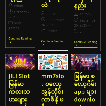
လဲ
နည်း
Post
editor
author:
Post
October 2,
Post
editor
Post
editor
published:
2025
author:
author:
Post
September
Post
September
Post
Slots
published:
26, 2025
published:
25, 2025
category:
games
Post
Casino
Post
pg
category:
category:
အွ
Continue Reading
မြန်မာ
Continue Reading
အွ
Continue Reading
န်
နိ
န်
လိုင်း
င်
လိုင်း
ငါး
ငံက
ငါး
ပစ်
စ
ပစ်
ဂိ
လော့
ဂိ
မ်း
ဂိ
မ်း
မြန်မာ
မ်း
|
|
တွေ
မြန်မာ
အနှစ်သာရ
JILI Slot
mm7slo
မြန်မာ စ
က
ကစား
နည်း
ဘယ်လို
များ
မြန်မာ
t စလော့
လော့ဂိမ်း
အနိုင်ရ
အတွက
မလဲ
အနိုင်
ကစားသ
အွန်လိုင်း
app များ
နည်း
မားများ
ကာစီနို ဖ
downlo