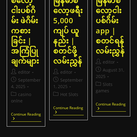
စလော့
မြန်မာစ
မြန်မာစ
ရီး
ဘော
ငါးပစ်ဂိ
လော့ဖရီး
လော့ငါး
နပ်
ယူ
မ်း ဖဲဂိမ်း
5,000
ပစ်ဂိမ်း
နည်း
|
ကစား
ကျပ် ယူ
app |
အခမဲ့
ဘော
ခြင်း |
နည်း |
စတင်ရန်
နပ်
ရယူ
အကြံပြု
စတင်ဖို့
လမ်းညွှန်
ပါ
ချက်များ
လမ်းညွှန်
Post
editor
author:
Post
August 31,
Post
Post
editor
editor
published:
2025
author:
author:
Post
Post
September
September
Post
Slots
published:
published:
4, 2025
1, 2025
category:
games
Post
Post
casino
Hot Slots
category:
category:
onlne
မြန်မာ
Continue Reading
မြန်မာ
Continue Reading
စ
စ
လော့
စ
Continue Reading
လော့
ငါး
လော့
ဖ
ပစ်
ငါး
ရီး
ဂိ
ပစ်
5,000
မ်း
ဂိ