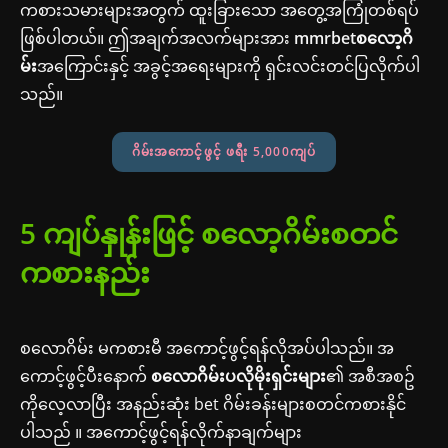
ကစားသမားများအတွက် ထူးခြားသော အတွေ့အကြုံတစ်ရပ်
ဖြစ်ပါတယ်။ ဤအချက်အလက်များအား
mmrbetစလော့ဂိ
မ်း
အကြောင်းနှင့် အခွင့်အရေးများကို ရှင်းလင်းတင်ပြလိုက်ပါ
သည်။
ဂိမ်းအကောင့်ဖွင့် ဖရီး 5,000ကျပ်
5 ကျပ်နှုန်းဖြင့် စလော့ဂိမ်းစတင်
ကစားနည်း
စလောဂိမ်း မကစားမီ အကောင့်ဖွင့်ရန်လိုအပ်ပါသည်။ အ
ကောင့်ဖွင့်ပီးနောက်
စလောဂိမ်းပလိုမိုးရှင်းများ
၏ အစီအစဥ်
ကိုလေ့လာပြီး အနည်းဆုံး bet ဂိမ်းခန်းများစတင်ကစားနိုင်
ပါသည် ။ အကောင့်ဖွင့်ရန်လိုက်နာချက်များ