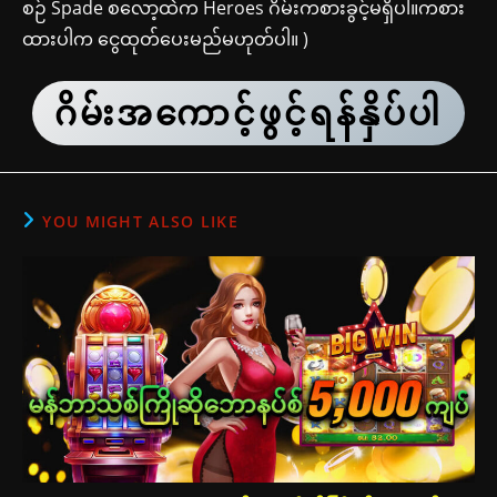
စဉ် Spade စလော့ထဲက Heroes ဂိမ်းကစားခွင့်မရှိပါ။ကစား
ထားပါက ငွေထုတ်ပေးမည်မဟုတ်ပါ။ )
ဂိမ်းအကောင့်ဖွင့်ရန်နှိပ်ပါ
YOU MIGHT ALSO LIKE