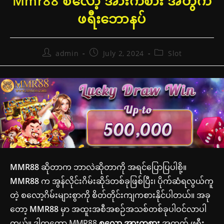
Mmr88 စလော့ အားကစား အတွက်
ဖရီးဘောနပ်
Post
Post
Post
admin
July 2, 2024
Slot
author:
published:
category:
MMR88
ဆိုတာက ဘာလဲဆိုတာကို အရင်ပြောပြပါစို့။
MMR88
က အွန်လိုင်းဂိမ်းဆိုဒ်တစ်ခုဖြစ်ပြီး၊ ပိုက်ဆံရလွယ်ကူ
တဲ့ စလော့ဂိမ်းများစွာကို စိတ်တိုင်းကျကစားနိုင်ပါတယ်။ အခု
တော့
MMR88
မှာ အထူးအစီအစဉ်အသစ်တစ်ခုပါဝင်လာပါ
တယ်။ ဒါကတော့ MMR88
စလော့ အားကစား
အတွက် ဖရီး