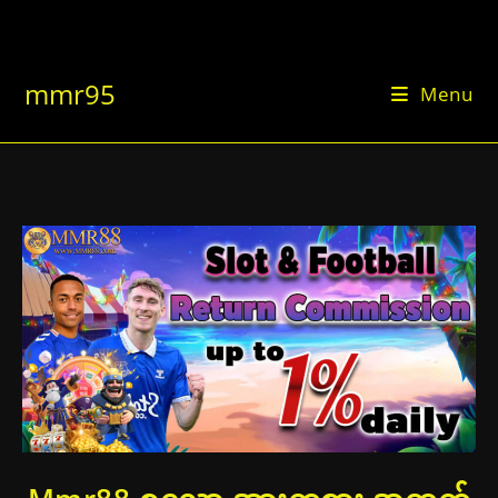
Skip
to
content
mmr95
Menu