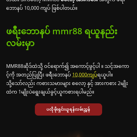
ဘောနပ် 10,000 ကျပ် ဖြစ်ပါတယ်။
ဖရီးဘောနပ် mmr88 ရယူနည်း
လမ်းမှာ
MMR88ဆိုဒ်ထဲသို့ ဝင်ရောက်၍ အကောင့်ဖွင့်ပါ ။ သင့်အကော
င့်ကို အတည်ပြုပြီး ဖရီးဘောနပ်
10,000ကျပ်
ရယူပါ။
သို့သော်လည်း ကစားသမားများ စလော့ နှင့် အားကစား 2မျိုး
ထဲက 1မျိုးပဲရွေးချယ်ခွင့်ယူကစားရပါမည်။
ပလိုမိုးရှင်းယူရန်လမ်းညွှန်