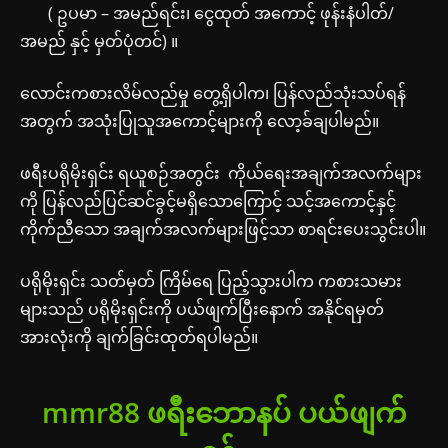
( ဥပမာ – အမည်ရင်း၊ ငွေထုတ် အကောင့် ဖုန်းနံပါတ်/
အမည် နှင့် မှတ်ပုံတင်) ။
လောင်းကစားလိမ်လည်မှု တွေ့ရှိပါက၊ ပြန်လည်သုံးသပ်ရန်
အတွက် အသုံးပြုသူအကောင့်များကို လော့ခ်ချပါမည်။
ဖရီးပရိုမိုးရှင်း ရယူစဉ်အတွင်း ကိုယ်ရေးအချက်အလက်များ
ကို ပြန်လည်ပြင်ဆင်ခွင့်မရှိသောကြောင့် သင့်အကောင့်နှင့်
ကိုက်ညီသော အချက်အလက်များဖြင့်သာ စာရင်းပေးသွင်းပါ။
ပရိုမိုးရှင်း သတ်မှတ် ကြိမ်ရေ ပြည့်သွားပါက ကစားသမား
များသည် ပရိုမိုးရှင်းကို ပယ်ဖျက်ပြီးနောက် အနိုင်ရမှတ်
အားလုံးကို ချက်ခြင်းထုတ်ရပါမည်။
mmr88 ဖရီးဘောနပ်
ပယ်ဖျက်