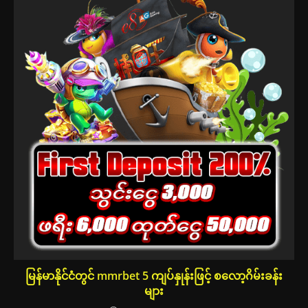
မြန်မာနိုင်ငံတွင် mmrbet 5 ကျပ်နှုန်းဖြင့် စလော့ဂိမ်းခန်း
များ