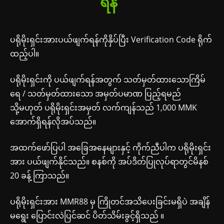
ရန်
ပရိုမိုးရှင်းအားပယ်ဖျက်ရန်ကိုနှိပ်ပြီး Verification Code ရိုက်
ထည့်ပါ။
ပရိုမိုးရှင်းကို ပယ်ဖျက်ရန်အတွက် သတ်မှတ်ထားသောကြိမ်
ရေ / သတ်မှတ်ထားသော အမှတ်ပမာဏ ပြည့်ရမည်
သို့မဟုတ် ပရိုမိုးရှင်းအမှတ် လက်ကျန်သည် 1,000 MMK
အောက်ရှိရန်လိုအပ်သည်။
အထက်ဖော်ပြပါ အခြေအနေများနှင့် ကိုက်ညီပါက ပရိုမိုးရှင်း
အား ပယ်ဖျက်နိုင်သည်။ စနစ်ကို အပ်ဒိတ်ပြုလုပ်ရာတွင်မိနစ်
20 ခန့် ကြာသည်။
ပရိုမိုးရှင်းအား MMR88 မှ ကြိုတင်အသိပေးခြင်းမရှိပဲ အချိန်
မရွေး ပြောင်းလဲပြင်ဆင် ပိတ်သိမ်းခွင့်ရှိသည် ။