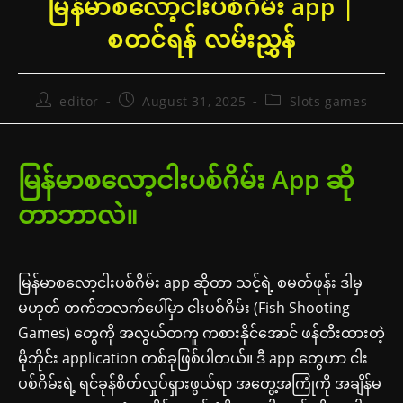
မြန်မာစလော့ငါးပစ်ဂိမ်း app |
စတင်ရန် လမ်းညွှန်
Post
Post
Post
editor
August 31, 2025
Slots games
author:
published:
category:
မြန်မာစလော့ငါးပစ်ဂိမ်း App ဆို
တာဘာလဲ။
မြန်မာစလော့ငါးပစ်ဂိမ်း app ဆိုတာ သင့်ရဲ့ စမတ်ဖုန်း ဒါမှ
မဟုတ် တက်ဘလက်ပေါ်မှာ ငါးပစ်ဂိမ်း (Fish Shooting
Games) တွေကို အလွယ်တကူ ကစားနိုင်အောင် ဖန်တီးထားတဲ့
မိုဘိုင်း application တစ်ခုဖြစ်ပါတယ်။ ဒီ app တွေဟာ ငါး
ပစ်ဂိမ်းရဲ့ ရင်ခုန်စိတ်လှုပ်ရှားဖွယ်ရာ အတွေ့အကြုံကို အချိန်မ