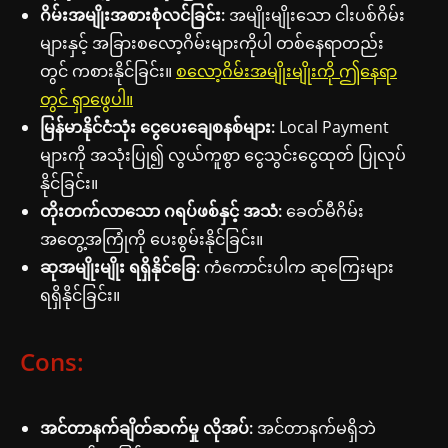
ဂိမ်းအမျိုးအစားစုံလင်ခြင်း:
အမျိုးမျိုးသော ငါးပစ်ဂိမ်း
များနှင့် အခြားစလော့ဂိမ်းများကိုပါ တစ်နေရာတည်း
တွင် ကစားနိုင်ခြင်း။
စလော့ဂိမ်းအမျိုးမျိုးကို ဤနေရာ
တွင် ရှာဖွေပါ။
မြန်မာနိုင်ငံသုံး ငွေပေးချေစနစ်များ:
Local Payment
များကို အသုံးပြု၍ လွယ်ကူစွာ ငွေသွင်းငွေထုတ် ပြုလုပ်
နိုင်ခြင်း။
တိုးတက်လာသော ဂရပ်ဖစ်နှင့် အသံ:
ခေတ်မီဂိမ်း
အတွေ့အကြုံကို ပေးစွမ်းနိုင်ခြင်း။
ဆုအမျိုးမျိုး ရရှိနိုင်ခြေ:
ကံကောင်းပါက ဆုကြေးများ
ရရှိနိုင်ခြင်း။
Cons:
အင်တာနက်ချိတ်ဆက်မှု လိုအပ်:
အင်တာနက်မရှိဘဲ