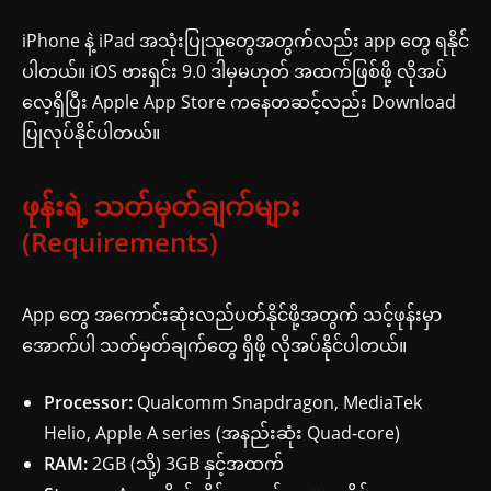
iPhone နဲ့ iPad အသုံးပြုသူတွေအတွက်လည်း app တွေ ရနိုင်
ပါတယ်။ iOS ဗားရှင်း 9.0 ဒါမှမဟုတ် အထက်ဖြစ်ဖို့ လိုအပ်
လေ့ရှိပြီး Apple App Store ကနေတဆင့်လည်း Download
ပြုလုပ်နိုင်ပါတယ်။
ဖုန်းရဲ့ သတ်မှတ်ချက်များ
(Requirements)
App တွေ အကောင်းဆုံးလည်ပတ်နိုင်ဖို့အတွက် သင့်ဖုန်းမှာ
အောက်ပါ သတ်မှတ်ချက်တွေ ရှိဖို့ လိုအပ်နိုင်ပါတယ်။
Processor:
Qualcomm Snapdragon, MediaTek
Helio, Apple A series (အနည်းဆုံး Quad-core)
RAM:
2GB (သို့) 3GB နှင့်အထက်