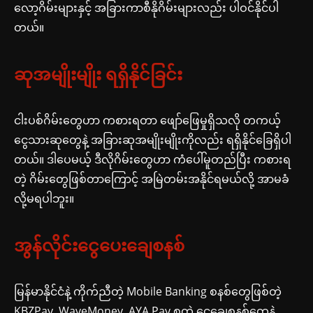
လော့ဂိမ်းများနှင့် အခြားကာစီနိုဂိမ်းများလည်း ပါဝင်နိုင်ပါ
တယ်။
ဆုအမျိုးမျိုး ရရှိနိုင်ခြင်း
ငါးပစ်ဂိမ်းတွေဟာ ကစားရတာ ဖျော်ဖြေမှုရှိသလို တကယ့်
ငွေသားဆုတွေနဲ့ အခြားဆုအမျိုးမျိုးကိုလည်း ရရှိနိုင်ခြေရှိပါ
တယ်။ ဒါပေမယ့် ဒီလိုဂိမ်းတွေဟာ ကံပေါ်မူတည်ပြီး ကစားရ
တဲ့ ဂိမ်းတွေဖြစ်တာကြောင့် အမြဲတမ်းအနိုင်ရမယ်လို့ အာမခံ
လို့မရပါဘူး။
အွန်လိုင်းငွေပေးချေစနစ်
မြန်မာနိုင်ငံနဲ့ ကိုက်ညီတဲ့ Mobile Banking စနစ်တွေဖြစ်တဲ့
KBZPay, WaveMoney, AYA Pay စတဲ့ ငွေချေစနစ်တွေနဲ့