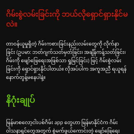
ဂိမ်းစွဲလမ်းခြင်းကို ဘယ်လိုရှောင်ရှားနိုင်မ
လဲ။
တာဝန်ယူမှုရှိတဲ့ ဂိမ်းကစားခြင်းနည်းလမ်းတွေကို လိုက်နာ
ခြင်း (ဥပမာ: ဘတ်ဂျက်သတ်မှတ်ခြင်း၊ အချိန်ကန့်သတ်ခြင်း၊
ဂိမ်းကို ဖျော်ဖြေရေးအဖြစ်သာ ရှုမြင်ခြင်း) ဖြင့် ဂိမ်းစွဲလမ်း
ခြင်းကို ရှောင်ရှားနိုင်ပါတယ်။ လိုအပ်ပါက အကူအညီ ရယူရန်
နောက်တွန့်မနေပါနဲ့။
နိဂုံးချုပ်
မြန်မာစလော့ငါးပစ်ဂိမ်း app တွေဟာ မြန်မာနိုင်ငံက ဂိမ်း
ဝါသနာရှင်တွေအတွက် စွဲမက်ဖွယ်ကောင်းတဲ့ ဖျော်ဖြေရေး