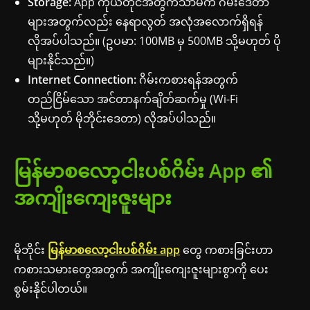
Storage:
App ကိုယ်တိုင်အတွက်သာမက ဂိမ်းဒေတာ
များအတွက်လည်း နေရာလွတ် အလုံအလောက်ရှိရန်
လိုအပ်ပါသည်။ (ဥပမာ: 100MB မှ 500MB သို့မဟုတ် ပို
များနိုင်သည်။)
Internet Connection:
ဂိမ်းကစားရန်အတွက်
တည်ငြိမ်သော အင်တာနက်ချိတ်ဆက်မှု (Wi-Fi
သို့မဟုတ် မိုဘိုင်းဒေတာ) လိုအပ်ပါသည်။
မြန်မာစလော့ငါးပစ်ဂိမ်း App ၏
အကျိုးကျေးဇူးများ
မိုဘိုင်း
မြန်မာစလော့ငါးပစ်ဂိမ်း app
တွေ ကစားခြင်းဟာ
ကစားသမားတွေအတွက် အကျိုးကျေးဇူးများစွာကို ပေး
စွမ်းနိုင်ပါတယ်။