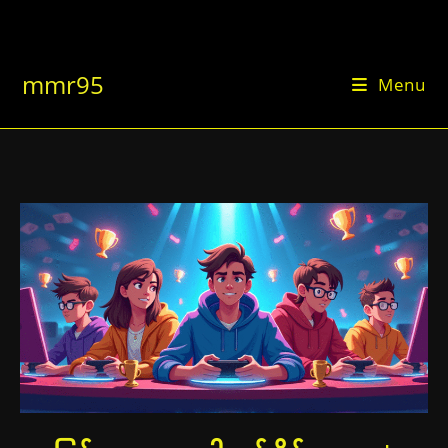
Skip
to
content
mmr95
Menu