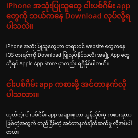
iPhone အသုံးပြုသူတွေ ငါးပစ်ဂိမ်း app
တွေကို ဘယ်ကနေ Download လုပ်လို့ရ
ပါသလဲ။
iPhone အသုံးပြုသူတွေဟာ တရားဝင် website တွေကနေ
iOS ဗားရှင်းကို Download ပြုလုပ်နိုင်သလို၊ အချို့ App တွေ
ဆိုရင် Apple App Store မှာလည်း ရရှိနိုင်ပါတယ်။
ငါးပစ်ဂိမ်း app ကစားဖို့ အင်တာနက်လို
ပါသလား။
ဟုတ်ကဲ့၊ ငါးပစ်ဂိမ်း app အများစုဟာ အွန်လိုင်းမှ ကစားရတာ
ဖြစ်တဲ့အတွက် တည်ငြိမ်တဲ့ အင်တာနက်ချိတ်ဆက်မှု လိုအပ်ပါ
တယ်။