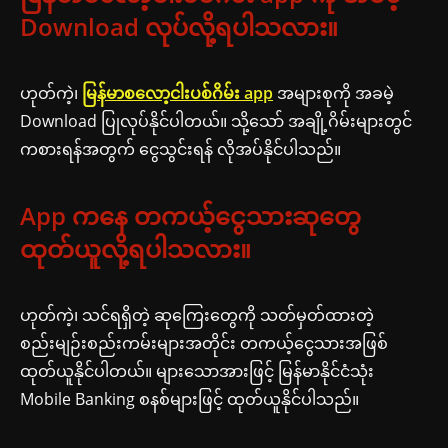
Download လုပ်လို့ရပါသလား။
ဟုတ်ကဲ့၊
မြန်မာစလော့ငါးပစ်ဂိမ်း app
အများစုကို အခမဲ့
Download ပြုလုပ်နိုင်ပါတယ်။ သို့သော် အချို့ဂိမ်းများတွင်
ကစားရန်အတွက် ငွေသွင်းရန် လိုအပ်နိုင်ပါသည်။
App ကနေ တကယ့်ငွေသားဆုတွေ
ထုတ်ယူလို့ရပါသလား။
ဟုတ်ကဲ့၊ သင်ရရှိတဲ့ ဆုကြေးတွေကို သတ်မှတ်ထားတဲ့
စည်းမျဉ်းစည်းကမ်းများအတိုင်း တကယ့်ငွေသားအဖြစ်
ထုတ်ယူနိုင်ပါတယ်။ များသောအားဖြင့် မြန်မာနိုင်ငံသုံး
Mobile Banking စနစ်များဖြင့် ထုတ်ယူနိုင်ပါသည်။