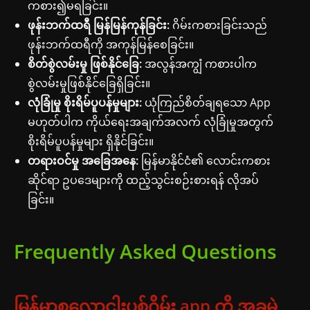
ကစား၍မရခြင်း။
ဖုန်းဘက်ထရီ မြန်မြန်ကုန်ခြင်း:
ဂိမ်းကစားခြင်းသည်
ဖုန်းဘက်ထရီကို အကုန်မြန်စေခြင်း။
စိတ်စွဲလမ်းမှု ဖြစ်နိုင်ခြေ:
အလွန်အကျွံ ကစားပါက
စွဲလမ်းမှုဖြစ်နိုင်ခြေရှိခြင်း။
လုံခြုံမှု စိုးရိမ်ပူပန်မှုများ:
ယုံကြည်စိတ်ချရသော App
မဟုတ်ပါက ကိုယ်ရေးအချက်အလက် လုံခြုံမှုအတွက်
စိုးရိမ်ပူပန်မှုများ ရှိနိုင်ခြင်း။
တရားဝင်မှု အခြေအနေ:
မြန်မာနိုင်ငံ၏ လောင်းကစား
ဆိုင်ရာ ဥပဒေများကို ထည့်သွင်းစဉ်းစားရန် လိုအပ်
ခြင်း။
Frequently Asked Questions
မြန်မာစလော့ငါးပစ်ဂိမ်း app ကို အခမဲ့