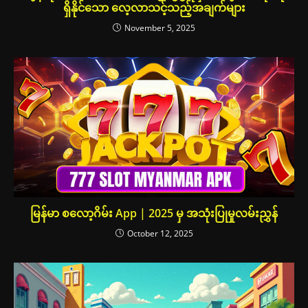
ရှိနိုင်သော လေ့လာသင့်သည့်အချက်များ
November 5, 2025
မြန်မာ စလော့ဂိမ်း App | 2025 မှ အသုံးပြုမှုလမ်းညွှန်
October 12, 2025