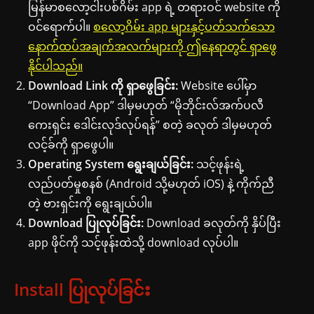
မြန်မာစလော့ငါးပစ်ဂိမ်း app ရဲ့ တရားဝင် website ကို
ဝင်ရောက်ပါ။
စလော့ဂိမ်း app များနှင့်ပတ်သက်သော
နောက်ထပ်အချက်အလက်များကို ဤနေရာတွင် ရှာဖွေ
နိုင်ပါသည်။
Download Link ကို ရှာဖွေခြင်း:
Website ပေါ်မှာ
“Download App” ဒါမှမဟုတ် “မိုဘိုင်းလ်အက်ပလီ
ကေးရှင်း ဒေါင်းလုဒ်လုပ်ရန်” စတဲ့ ခလုတ် ဒါမှမဟုတ်
လင့်ခ်ကို ရှာဖွေပါ။
Operating System ရွေးချယ်ခြင်း:
သင့်ဖုန်းရဲ့
လည်ပတ်မှုစနစ် (Android သို့မဟုတ် iOS) နဲ့ ကိုက်ညီ
တဲ့ ဗားရှင်းကို ရွေးချယ်ပါ။
Download ပြုလုပ်ခြင်း:
Download ခလုတ်ကို နှိပ်ပြီး
app ဖိုင်ကို သင့်ဖုန်းထဲသို့ download လုပ်ပါ။
Install ပြုလုပ်ခြင်း