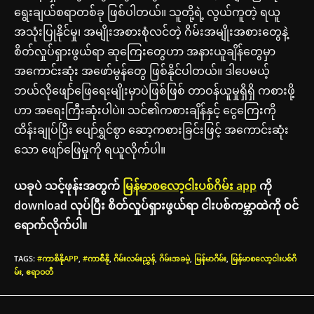
ရွေးချယ်စရာတစ်ခု ဖြစ်ပါတယ်။ သူတို့ရဲ့ လွယ်ကူတဲ့ ရယူ
အသုံးပြုနိုင်မှု၊ အမျိုးအစားစုံလင်တဲ့ ဂိမ်းအမျိုးအစားတွေနဲ့
စိတ်လှုပ်ရှားဖွယ်ရာ ဆုကြေးတွေဟာ အနားယူချိန်တွေမှာ
အကောင်းဆုံး အဖော်မွန်တွေ ဖြစ်နိုင်ပါတယ်။ ဒါပေမယ့်
ဘယ်လိုဖျော်ဖြေရေးမျိုးမှာပဲဖြစ်ဖြစ် တာဝန်ယူမှုရှိရှိ ကစားဖို့
ဟာ အရေးကြီးဆုံးပါပဲ။ သင်၏ကစားချိန်နှင့် ငွေကြေးကို
ထိန်းချုပ်ပြီး ပျော်ရွှင်စွာ ဆော့ကစားခြင်းဖြင့် အကောင်းဆုံး
သော ဖျော်ဖြေမှုကို ရယူလိုက်ပါ။
ယခုပဲ သင့်ဖုန်းအတွက်
မြန်မာစလော့ငါးပစ်ဂိမ်း app
ကို
download လုပ်ပြီး စိတ်လှုပ်ရှားဖွယ်ရာ ငါးပစ်ကမ္ဘာထဲကို ဝင်
ရောက်လိုက်ပါ။
TAGS
:
#ကာစိနိုAPP
,
#ကာစီနို
,
ဂိမ်းလမ်းညွှန်
,
ဂိမ်းအခမဲ့
,
မြန်မာဂိမ်း
,
မြန်မာစလော့ငါးပစ်ဂိ
မ်း
,
ဧရာဝတီ