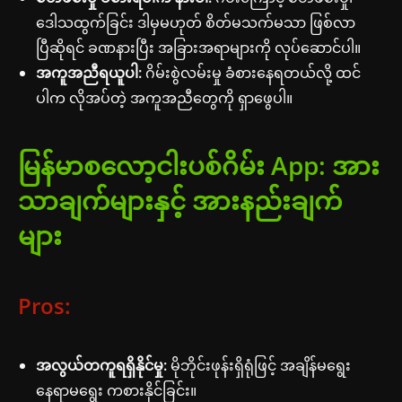
ဒေါသထွက်ခြင်း ဒါမှမဟုတ် စိတ်မသက်မသာ ဖြစ်လာ
ပြီဆိုရင် ခဏနားပြီး အခြားအရာများကို လုပ်ဆောင်ပါ။
အကူအညီရယူပါ:
ဂိမ်းစွဲလမ်းမှု ခံစားနေရတယ်လို့ ထင်
ပါက လိုအပ်တဲ့ အကူအညီတွေကို ရှာဖွေပါ။
မြန်မာစလော့ငါးပစ်ဂိမ်း App: အား
သာချက်များနှင့် အားနည်းချက်
များ
Pros:
အလွယ်တကူရရှိနိုင်မှု:
မိုဘိုင်းဖုန်းရှိရုံဖြင့် အချိန်မရွေး
နေရာမရွေး ကစားနိုင်ခြင်း။