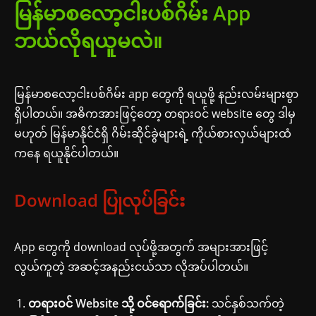
မြန်မာစလော့ငါးပစ်ဂိမ်း App
ဘယ်လိုရယူမလဲ။
မြန်မာစလော့ငါးပစ်ဂိမ်း app တွေကို ရယူဖို့ နည်းလမ်းများစွာ
ရှိပါတယ်။ အဓိကအားဖြင့်တော့ တရားဝင် website တွေ ဒါမှ
မဟုတ် မြန်မာနိုင်ငံရှိ ဂိမ်းဆိုင်ခွဲများရဲ့ ကိုယ်စားလှယ်များထံ
ကနေ ရယူနိုင်ပါတယ်။
Download ပြုလုပ်ခြင်း
App တွေကို download လုပ်ဖို့အတွက် အများအားဖြင့်
လွယ်ကူတဲ့ အဆင့်အနည်းငယ်သာ လိုအပ်ပါတယ်။
တရားဝင် Website သို့ ဝင်ရောက်ခြင်း:
သင်နှစ်သက်တဲ့