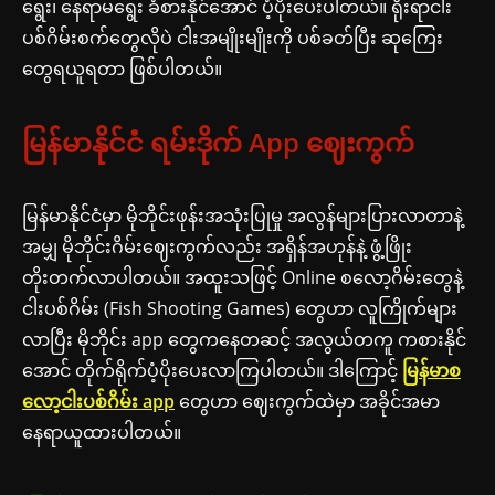
ရွေး၊ နေရာမရွေး ခံစားနိုင်အောင် ပံ့ပိုးပေးပါတယ်။ ရိုးရာငါး
ပစ်ဂိမ်းစက်တွေလိုပဲ ငါးအမျိုးမျိုးကို ပစ်ခတ်ပြီး ဆုကြေး
တွေရယူရတာ ဖြစ်ပါတယ်။
မြန်မာနိုင်ငံ ရမ်းဒိုက် App ဈေးကွက်
မြန်မာနိုင်ငံမှာ မိုဘိုင်းဖုန်းအသုံးပြုမှု အလွန်များပြားလာတာနဲ့
အမျှ မိုဘိုင်းဂိမ်းဈေးကွက်လည်း အရှိန်အဟုန်နဲ့ ဖွံ့ဖြိုး
တိုးတက်လာပါတယ်။ အထူးသဖြင့် Online စလော့ဂိမ်းတွေနဲ့
ငါးပစ်ဂိမ်း (Fish Shooting Games) တွေဟာ လူကြိုက်များ
လာပြီး မိုဘိုင်း app တွေကနေတဆင့် အလွယ်တကူ ကစားနိုင်
အောင် တိုက်ရိုက်ပံ့ပိုးပေးလာကြပါတယ်။ ဒါကြောင့်
မြန်မာစ
လော့ငါးပစ်ဂိမ်း app
တွေဟာ ဈေးကွက်ထဲမှာ အခိုင်အမာ
နေရာယူထားပါတယ်။