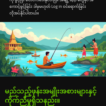
ကောင့်ဖွင့်ခြင်း ဒါမှမဟုတ် Log in ဝင်ရောက်ခြင်း
လိုအပ်နိုင်ပါတယ်။
မည်သည့်ဖုန်းအမျိုးအစားများနှင့်
ကိုက်ညီမှုရှိသနည်း။