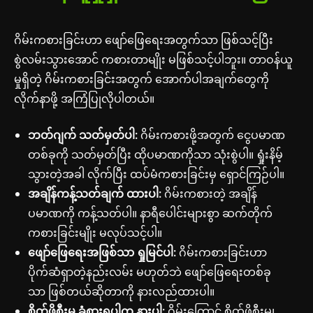
ဂိမ်းကစားခြင်းဟာ ဖျော်ဖြေရေးအတွက်သာ ဖြစ်သင့်ပြီး
စွဲလမ်းသွားအောင် ကစားတာမျိုး မဖြစ်သင့်ပါဘူး။ တာဝန်ယူ
မှုရှိတဲ့ ဂိမ်းကစားခြင်းအတွက် အောက်ပါအချက်တွေကို
လိုက်နာဖို့ အကြံပြုလိုပါတယ်။
ဘတ်ဂျက် သတ်မှတ်ပါ:
ဂိမ်းကစားဖို့အတွက် ငွေပမာဏ
တစ်ခုကို သတ်မှတ်ပြီး ထိုပမာဏကိုသာ သုံးစွဲပါ။ ရှုံးနိမ့်
သွားတဲ့အခါ လိုက်ပြီး ထပ်မံကစားခြင်းမှ ရှောင်ကြဉ်ပါ။
အချိန်ကန့်သတ်ချက် ထားပါ:
ဂိမ်းကစားတဲ့ အချိန်
ပမာဏကို ကန့်သတ်ပါ။ နာရီပေါင်းများစွာ ဆက်တိုက်
ကစားခြင်းမျိုး မလုပ်သင့်ပါ။
ဖျော်ဖြေရေးအဖြစ်သာ ရှုမြင်ပါ:
ဂိမ်းကစားခြင်းဟာ
ပိုက်ဆံရှာတဲ့နည်းလမ်း မဟုတ်ဘဲ ဖျော်ဖြေရေးတစ်ခု
သာ ဖြစ်တယ်ဆိုတာကို နားလည်ထားပါ။
စိတ်ဖိစီးမှု ခံစားရပါက နားပါ:
ဂိမ်းကြောင့် စိတ်ဖိစီးမှု၊