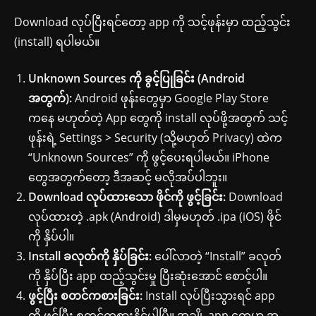
Download လုပ်ပြီးရင်တော့ app ကို သင့်ဖုန်းမှာ ထည့်သွင်း
(install) ရပါမယ်။
Unknown Sources ကို ခွင့်ပြုခြင်း (Android
အတွက်):
Android ဖုန်းတွေမှာ Google Play Store
ကနေ မဟုတ်တဲ့ App တွေကို install လုပ်ဖို့အတွက် သင့်
ဖုန်းရဲ့ Settings > Security (သို့မဟုတ် Privacy) ထဲက
“Unknown Sources” ကို ဖွင့်ပေးရပါမယ်။ iPhone
တွေအတွက်တော့ ဒီအဆင့် မလိုအပ်ပါဘူး။
Download လုပ်ထားသော ဖိုင်ကို ဖွင့်ခြင်း:
Download
လုပ်ထားတဲ့ .apk (Android) ဒါမှမဟုတ် .ipa (iOS) ဖိုင်
ကို နှိပ်ပါ။
Install ခလုတ်ကို နှိပ်ခြင်း:
ပေါ်လာတဲ့ “Install” ခလုတ်
ကို နှိပ်ပြီး app ထည့်သွင်းမှု ပြီးဆုံးအောင် စောင့်ပါ။
ဖွင့်ပြီး စတင်ကစားခြင်း:
Install လုပ်ပြီးသွားရင် app
ကို ဖွင့်ပြီး စတင်ကစားနိုင်ပါပြီ။ အချို့ app တွေမှာ အ