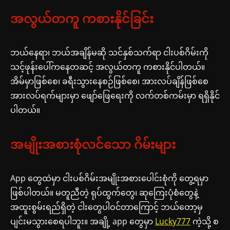
အလွယ်တကူ ကစားနိုင်ခြင်း
ဘယ်နေရာ၊ ဘယ်အချိန်မဆို သင်နှစ်သက်ရာ ငါးပစ်ဂိမ်းကို
သင့်ဖုန်းပေါ်ကနေတဆင့် အလွယ်တကူ ကစားနိုင်ပါတယ်။
အိမ်မှာဖြစ်စေ၊ ခရီးသွားနေစဉ်ဖြစ်စေ၊ အားလပ်ချိန်ဖြစ်စေ
အားလပ်ရက်များမှာ ဖျော်ဖြေရေးကို လက်တစ်ကမ်းမှာ ရရှိနိုင်
ပါတယ်။
အမျိုးအစားစုံလင်သော ဂိမ်းများ
App တွေထဲမှာ ငါးပစ်ဂိမ်းအမျိုးအစားပေါင်းစုံကို တွေ့ရမှာ
ဖြစ်ပါတယ်။ မတူညီတဲ့ ရုပ်ထွက်တွေ၊ ဆုကြေးပုံစံတွေနဲ့
အထူးစွမ်းရည်ရှိတဲ့ ငါးတွေပါဝင်တာကြောင့် ဘယ်တော့မှ
ပျင်းမသွားစေရပါဘူး။ အချို့ app တွေမှာ
Lucky777
ကဲ့သို့ စ