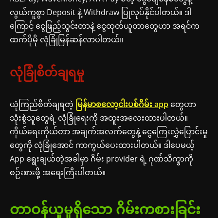
လွယ်ကူစွာ Deposit နဲ့ Withdraw ပြုလုပ်နိုင်ပါတယ်။ ဒါ
ကြောင့် ငွေဖြည့်သွင်းတာနဲ့ ငွေထုတ်ယူတာတွေဟာ အရင်က
ထက်ပိုမို လုံခြုံမြန်ဆန်လာပါတယ်။
လုံခြုံစိတ်ချရမှု
ယုံကြည်စိတ်ချရတဲ့
မြန်မာစလော့ငါးပစ်ဂိမ်း app
တွေဟာ
သုံးစွဲသူတွေရဲ့ လုံခြုံရေးကို အထူးအလေးထားပါတယ်။
ကိုယ်ရေးကိုယ်တာ အချက်အလက်တွေနဲ့ ငွေကြေးလွှဲပြောင်းမှု
တွေကို လုံခြုံအောင် ကာကွယ်ပေးထားပါတယ်။ ဒါပေမယ့်
App ရွေးချယ်တဲ့အခါမှာ ဂိမ်း provider ရဲ့ ဂုဏ်သိက္ခာကို
စဉ်းစားဖို့ အရေးကြီးပါတယ်။
တာဝန်ယူမှုရှိသော ဂိမ်းကစားခြင်း