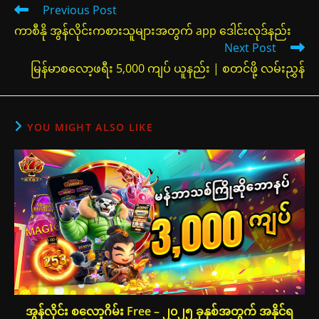
Read
Previous Post
more
ကာစီနို အွန်လိုင်းကစားသူများအတွက် app ဒေါင်းလုဒ်နည်း
articles
Next Post
မြန်မာစလော့ဖရီး 5,000 ကျပ် ယူနည်း | စတင်ဖို့ လမ်းညွှန်
YOU MIGHT ALSO LIKE
အွန်လိုင်း စလော့ဂိမ်း Free – ၂၀၂၅ ခုနှစ်အတွက် အနိုင်ရ