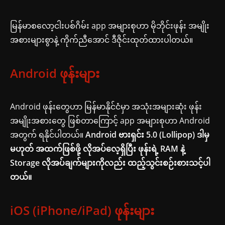
မြန်မာစလော့ငါးပစ်ဂိမ်း app အများစုဟာ မိုဘိုင်းဖုန်း အမျိုး
အစားများစွာနဲ့ ကိုက်ညီအောင် ဒီဇိုင်းထုတ်ထားပါတယ်။
Android ဖုန်းများ
Android ဖုန်းတွေဟာ မြန်မာနိုင်ငံမှာ အသုံးအများဆုံး ဖုန်း
အမျိုးအစားတွေ ဖြစ်တာကြောင့် app အများစုဟာ Android
အတွက် ရနိုင်ပါတယ်။
Android ဗားရှင်း 5.0 (Lollipop) ဒါမှ
မဟုတ် အထက်ဖြစ်ဖို့ လိုအပ်လေ့ရှိပြီး ဖုန်းရဲ့ RAM နဲ့
Storage လိုအပ်ချက်များကိုလည်း ထည့်သွင်းစဉ်းစားသင့်ပါ
တယ်။
iOS (iPhone/iPad) ဖုန်းများ