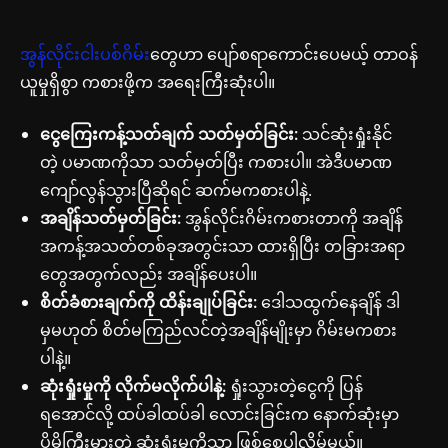
အွန်လိုင်းငါးပစ်ဂိမ်း
တွေဟာ ပျော်စရာကောင်းပေမယ့် တာဝန်
ယူမှုရှိစွာ ကစားဖို့က အရေးကြီးဆုံးပါ။
ငွေကြေးကန့်သတ်ချက် သတ်မှတ်ခြင်း:
သင်ဆုံးရှုံးနိုင်
တဲ့ ပမာဏကိုသာ သတ်မှတ်ပြီး ကစားပါ။ အဲဒီပမာဏ
ကျော်လွန်သွားပြီဆိုရင် ဆက်မကစားပါနဲ့.
အချိန်သတ်မှတ်ခြင်း:
အွန်လိုင်းဂိမ်းကစားတာကို အချိန်
အကန့်အသတ်တစ်ခုအတွင်းသာ ထားရှိပြီး တခြားအရာ
တွေအတွက်လည်း အချိန်ပေးပါ။
စိတ်ခံစားချက်ကို ထိန်းချုပ်ခြင်း:
ဒေါသထွက်နေချိန် ဒါ
မှမဟုတ် စိတ်မကြည်လင်တဲ့အချိန်မျိုးမှာ ဂိမ်းမကစား
ပါနဲ့။
ဆုံးရှုံးမှုကို လိုက်မလိုက်ပါနဲ့:
ရှုံးသွားတဲ့ငွေကို ပြန်
ရအောင်လို့ ထပ်ခါထပ်ခါ လောင်းခြင်းက နောက်ဆုံးမှာ
ပိုမိုကြီးမားတဲ့ ဆုံးရှုံးမှုကိုသာ ဖြစ်စေပါလိမ့်မယ်။