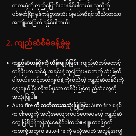
ကစားပွဲကို လှည့်ပြောင်းပေးနိုင်ပါတယ်။ သူတို့ကို
ပစ်ခတ်ပြီး မှန်ကန်စွာအသုံးပြုမယ်ဆိုရင် သိသိသာသာ
အကျိုးအမြတ် ရနိုင်ပါတယ်။
2. ကျည်ဆံစီမံခန့်ခွဲမှု
ကျည်ဆံတန်ဖိုးကို ထိန်းချုပ်ခြင်း:
ကျည်ဆံတစ်တောင့်
တန်ဖိုးဟာ သင်ရဲ့ အရင်းနဲ့ ဆုကြေးပမာဏကို ဆုံးဖြတ်
ပါတယ်။ သင့်ဘတ်ဂျက်နဲ့ ကိုက်ညီတဲ့ ကျည်ဆံတန်ဖိုးကို
ရွေးချယ်ပြီး လိုအပ်မှသာ တန်ဖိုးမြင့်ကျည်ဆံတွေကို
အသုံးပြုပါ။
Auto-fire ကို သတိထားအသုံးပြုခြင်း:
Auto-fire စနစ်
က ငါးတွေကို အလိုအလျောက်ပစ်ပေးပေမယ့် ကျည်ဆံ
တွေ မြန်မြန်ကုန်ဆုံးစေနိုင်ပါတယ်။ ဗျူဟာမြောက်
ကစားဖို့အတွက် auto-fire ကို မလိုအပ်ဘဲ အလွန်အကျွံ