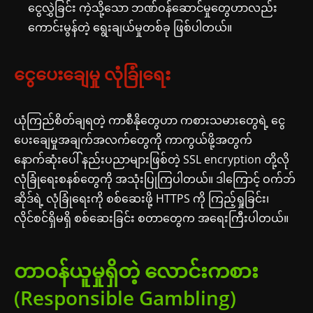
ငွေလွှဲခြင်း ကဲ့သို့သော ဘဏ်ဝန်ဆောင်မှုတွေဟာလည်း
ကောင်းမွန်တဲ့ ရွေးချယ်မှုတစ်ခု ဖြစ်ပါတယ်။
ငွေပေးချေမှု လုံခြုံရေး
ယုံကြည်စိတ်ချရတဲ့ ကာစီနိုတွေဟာ ကစားသမားတွေရဲ့ ငွေ
ပေးချေမှုအချက်အလက်တွေကို ကာကွယ်ဖို့အတွက်
နောက်ဆုံးပေါ် နည်းပညာများဖြစ်တဲ့ SSL encryption တို့လို
လုံခြုံရေးစနစ်တွေကို အသုံးပြုကြပါတယ်။ ဒါကြောင့် ဝက်ဘ်
ဆိုဒ်ရဲ့ လုံခြုံရေးကို စစ်ဆေးဖို့ HTTPS ကို ကြည့်ရှုခြင်း၊
လိုင်စင်ရှိမရှိ စစ်ဆေးခြင်း စတာတွေက အရေးကြီးပါတယ်။
တာဝန်ယူမှုရှိတဲ့ လောင်းကစား
(Responsible Gambling)