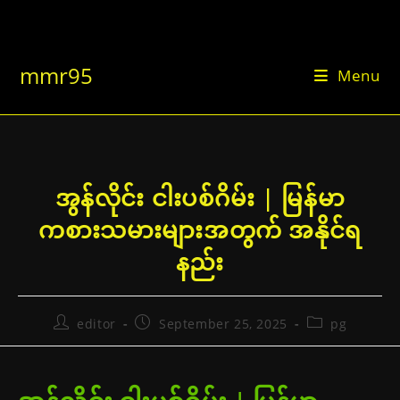
Skip
to
content
mmr95
Menu
အွန်လိုင်း ငါးပစ်ဂိမ်း | မြန်မာ
ကစားသမားများအတွက် အနိုင်ရ
နည်း
Post
Post
Post
editor
September 25, 2025
pg
author:
published:
category: