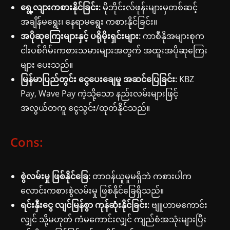
ရွေ့လျားကစားနိုင်ခြင်း:
မိုဘိုင်းလ်ဖုန်းများမှတစ်ဆင့်
အချိန်မရွေး၊ နေရာမရွေး ကစားနိုင်ခြင်း။
အပိုဆုကြေးများနှင့် ပရိုမိုးရှင်းများ:
ကာစီနိုအများစုက
ငါးပစ်ဂိမ်းကစားသမားများအတွက် အထူးအပိုဆုကြေး
များ ပေးသည်။
မြန်မာပြည်တွင်း ငွေပေးချေမှု အဆင်ပြေခြင်း:
KBZ
Pay, Wave Pay ကဲ့သို့သော နည်းလမ်းများဖြင့်
အလွယ်တကူ ငွေသွင်း/ထုတ်နိုင်သည်။
Cons:
စွဲလမ်းမှု ဖြစ်နိုင်ခြေ:
တာဝန်ယူမှုမရှိဘဲ ကစားပါက
လောင်းကစားစွဲလမ်းမှု ဖြစ်နိုင်ခြေရှိသည်။
ရင်းနှီးငွေ လျင်မြန်စွာ ကုန်ဆုံးနိုင်ခြင်း:
ဗျူဟာမကောင်း
လျှင် သို့မဟုတ် ကံမကောင်းလျှင် ကျည်စံအသုံးများပြီး