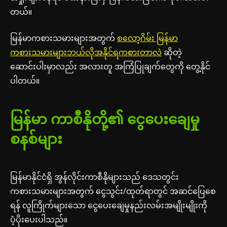
တယ်။
မြန်မာကစားသမားများအတွက်
စလော့ဂိမ်း မြန်မာ
ကစားသမားများဘယ်လိုအနိုင်ရကစားတာလဲ
ဆိုတဲ့
ဆောင်းပါးမှာလည်း အလားတူ အကြံပြုချက်တွေကို တွေ့နိုင်
ပါတယ်။
မြန်မာ ကာစီနိုတို့၏ ငွေပေးချေမှု
စနစ်များ
မြန်မာနိုင်ငံရှိ အွန်လိုင်းကာစီနိုများသည် ဒေသတွင်း
ကစားသမားများအတွက် ငွေသွင်း/ထုတ်ရာတွင် အဆင်ပြေစေ
ရန် လူကြိုက်များသော ငွေပေးချေမှုနည်းလမ်းအမျိုးမျိုးကို
ပံ့ပိုးပေးပါသည်။