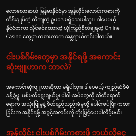
လောလောဆယ် မြန်မာနိုင်ငံမှာ အွန်လိုင်းလောင်းကစားကို
ထိန်းချုပ်တဲ့ တိကျတဲ့ ဥပဒေ မရှိသေးပါဘူး။ ဒါပေမယ့်
နိုင်ငံတကာ လိုင်စင်ရထားတဲ့ ယုံကြည်စိတ်ချရတဲ့ Online
Casino တွေမှာ ကစားတာက အန္တရာယ်ကင်းပါတယ်။
ငါးပစ်ဂိမ်းတွေမှာ အနိုင်ရဖို့ အကောင်း
ဆုံးဗျူဟာက ဘာလဲ?
အကောင်းဆုံးဗျူဟာဆိုတာ မရှိပါဘူး။ ဒါပေမယ့် ကျည်ဆံစီမံ
ခန့်ခွဲမှု၊ ပစ်မှတ်ရွေးချယ်မှု၊ ပါဝါ-အပ်တွေကို ထိထိရောက်
ရောက် အသုံးပြုမှုနဲ့ စိတ်ရှည်သည်းခံမှုတို့ ပေါင်းစပ်ပြီး ကစား
ခြင်းက အနိုင်ရဖို့ အခွင့်အလမ်းကို တိုးမြှင့်ပေးပါလိမ့်မယ်။
အွန်လိုင်း ငါးပစ်ဂိမ်းကစားဖို့ ဘယ်လိုငွေ