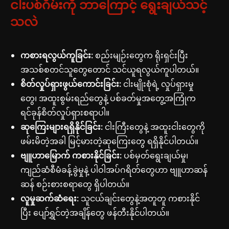
ငါးပစ်ဂိမ်းကို ဘာကြောင့် ရွေးချယ်သင့်
သလဲ
ကစားရလွယ်ကူခြင်း:
စည်းမျဉ်းတွေက ရိုးရှင်းပြီး
အသစ်စတင်သူတွေတောင် သင်ယူရလွယ်ကူပါတယ်။
စိတ်လှုပ်ရှားဖွယ်ကောင်းခြင်း:
ငါးမျိုးစုံရဲ့ လှုပ်ရှားမှု
တွေ၊ အထူးစွမ်းရည်တွေနဲ့ ပစ်ခတ်မှုအတွေ့အကြုံက
ရင်ခုန်စိတ်လှုပ်ရှားစရာပါ။
ဆုကြေးများရရှိနိုင်ခြင်း:
ငါးကြီးတွေနဲ့ အထူးငါးတွေကို
ဖမ်းမိတဲ့အခါ မြင့်မားတဲ့ဆုကြေးတွေ ရရှိနိုင်ပါတယ်။
ဗျူဟာမြောက် ကစားနိုင်ခြင်း:
ပစ်မှတ်ရွေးချယ်မှု၊
ကျည်ဆံစီမံခန့်ခွဲမှုနဲ့ ပါဝါအပ်ဂရိတ်တွေဟာ ဗျူဟာဆန်
ဆန် စဉ်းစားစရာတွေ ရှိပါတယ်။
လူမှုဆက်ဆံရေး:
သူငယ်ချင်းတွေနဲ့အတူတူ ကစားနိုင်
ပြီး ပျော်ရွှင်တဲ့အချိန်တွေ ဖန်တီးနိုင်ပါတယ်။