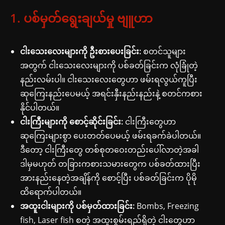
1. ပစ်မှတ်ရွေးချယ်မှု ဗျူဟာ
ငါးသေးလေးများကို ဦးစားပေးခြင်း:
စတင်သူများ
အတွက် ငါးသေးလေးများကို ပစ်ခတ်ခြင်းက လုံခြုံတဲ့
နည်းလမ်းပါ။ ငါးသေးလေးတွေဟာ ဖမ်းရလွယ်ကူပြီး
ဆုကြေးနည်းပေမယ့် အရင်းနှီးနည်းနည်းနဲ့ စတင်ကစား
နိုင်ပါတယ်။
ငါးကြီးများကို စောင့်ဆိုင်းခြင်း:
ငါးကြီးတွေဟာ
ဆုကြေးများစွာ ပေးတတ်ပေမယ့် ဖမ်းရခက်ခဲပါတယ်။
ဒီတော့ ငါးကြီးတွေ တစ်စုတဝေးတည်းပေါ်လာတဲ့အခါ
ဒါမှမဟုတ် တခြားကစားသမားတွေက ပစ်ခတ်ထားပြီး
အားနည်းနေတဲ့အချိန်ကို စောင့်ပြီး ပစ်ခတ်ခြင်းက ပိုမို
ထိရောက်ပါတယ်။
အထူးငါးများကို ပစ်မှတ်ထားခြင်း:
Bombs, Freezing
fish, Laser fish စတဲ့ အထူးစွမ်းရည်ရှိတဲ့ ငါးတွေဟာ