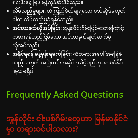
ရင်းနှီးငွေ မြန်မြန်ကုန်ဆုံးနိုင်သည်။
လိမ်လည်မှုများ:
ယုံကြည်စိတ်ချရသော ဝဘ်ဆိုဒ်မဟုတ်
ပါက လိမ်လည်မှုခံရနိုင်သည်။
အင်တာနက်လိုအပ်ခြင်း:
အွန်လိုင်းဂိမ်းဖြစ်သောကြောင့်
ကစားရန်တည်ငြိမ်သော အင်တာနက်ချိတ်ဆက်မှု
လိုအပ်သည်။
အနိုင်ရရန် ခန့်မှန်းရခက်ခြင်း:
ကံတရားအပေါ် အခြေခံ
သည့်အတွက် အမြဲတမ်း အနိုင်ရလိမ့်မည်ဟု အာမခံနိုင်
ခြင်း မရှိပါ။
Frequently Asked Questions
အွန်လိုင်း ငါးပစ်ဂိမ်းတွေဟာ မြန်မာနိုင်ငံ
မှာ တရားဝင်ပါသလား?