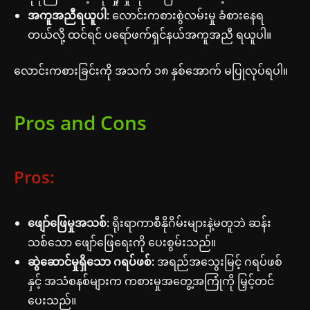
အကူအညီရယူပါ:
လောင်းကစားစွဲလမ်းမှု ခံစားနေရ
တယ်လို့ ထင်ရင် ပရော်ဖက်ရှင်နယ်အကူအညီ ရယူပါ။
လောင်းကစားခြင်းကို အသက် ၁၈ နှစ်အောက် မပြုလုပ်ရပါ။
Pros and Cons
Pros:
ဖျော်ဖြေမှုအသစ်:
ရိုးရာကာစီနိုဂိမ်းများနဲ့မတူဘဲ ဆန်း
သစ်သော ဖျော်ဖြေရေးကို ပေးစွမ်းသည်။
ဆွဲဆောင်မှုရှိသော ဂရပ်ဖစ်:
အရည်အသွေးမြင့် ဂရပ်ဖစ်
နှင့် အသံစနစ်များက ကစားမှုအတွေ့အကြုံကို မြှင့်တင်
ပေးသည်။