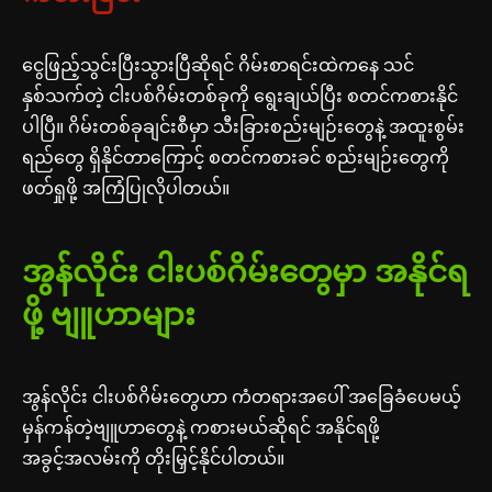
ငွေဖြည့်သွင်းပြီးသွားပြီဆိုရင် ဂိမ်းစာရင်းထဲကနေ သင်
နှစ်သက်တဲ့ ငါးပစ်ဂိမ်းတစ်ခုကို ရွေးချယ်ပြီး စတင်ကစားနိုင်
ပါပြီ။ ဂိမ်းတစ်ခုချင်းစီမှာ သီးခြားစည်းမျဉ်းတွေနဲ့ အထူးစွမ်း
ရည်တွေ ရှိနိုင်တာကြောင့် စတင်ကစားခင် စည်းမျဉ်းတွေကို
ဖတ်ရှုဖို့ အကြံပြုလိုပါတယ်။
အွန်လိုင်း ငါးပစ်ဂိမ်းတွေမှာ အနိုင်ရ
ဖို့ ဗျူဟာများ
အွန်လိုင်း ငါးပစ်ဂိမ်းတွေဟာ ကံတရားအပေါ် အခြေခံပေမယ့်
မှန်ကန်တဲ့ဗျူဟာတွေနဲ့ ကစားမယ်ဆိုရင် အနိုင်ရဖို့
အခွင့်အလမ်းကို တိုးမြှင့်နိုင်ပါတယ်။