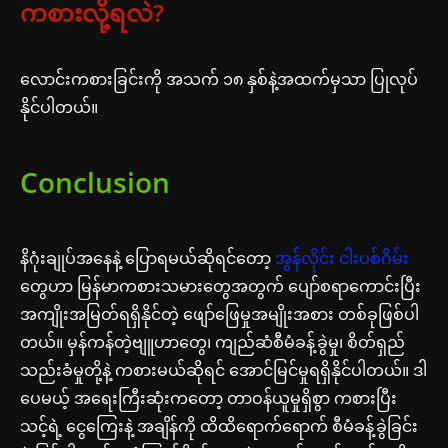
ကစားလို့ရလဲ?
လောင်းကစားခြင်းကို အသက် ၁၈ နှစ်နဲ့အထက်မှသာ ပြုလုပ်
နိုင်ပါတယ်။
Conclusion
နိဂုံးချုပ်အနေနဲ့ ပြောရမယ်ဆိုရင်တော့
အွန်လိုင်း ငါးပစ်ဂိမ်း
တွေဟာ မြန်မာကစားသမားတွေအတွက် ပျော်စရာကောင်းပြီး
အကျိုးအမြတ်ရရှိနိုင်တဲ့ ဖျော်ဖြေမှုအမျိုးအစား တစ်ခုဖြစ်ပါ
တယ်။ မှန်ကန်တဲ့ဗျူဟာတွေ၊ ကျည်ဆံစီမံခန့်ခွဲမှု၊ စိတ်ရှည်
သည်းခံမှုတို့နဲ့ ကစားမယ်ဆိုရင် အောင်မြင်မှုရရှိနိုင်ပါတယ်။ ဒါ
ပေမယ့် အရေးကြီးဆုံးကတော့ တာဝန်ယူမှုရှိစွာ ကစားပြီး
သင့်ရဲ့ ငွေကြေးနဲ့ အချိန်ကို ထိထိရောက်ရောက် စီမံခန့်ခွဲခြင်း