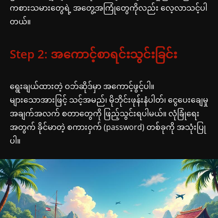
ကစားသမားတွေရဲ့ အတွေ့အကြုံတွေကိုလည်း လေ့လာသင့်ပါ
တယ်။
Step 2: အကောင့်စာရင်းသွင်းခြင်း
ရွေးချယ်ထားတဲ့ ဝဘ်ဆိုဒ်မှာ အကောင့်ဖွင့်ပါ။
များသောအားဖြင့် သင့်အမည်၊ မိုဘိုင်းဖုန်းနံပါတ်၊ ငွေပေးချေမှု
အချက်အလက် စတာတွေကို ဖြည့်သွင်းရပါမယ်။ လုံခြုံရေး
အတွက် ခိုင်မာတဲ့ စကားဝှက် (password) တစ်ခုကို အသုံးပြု
ပါ။