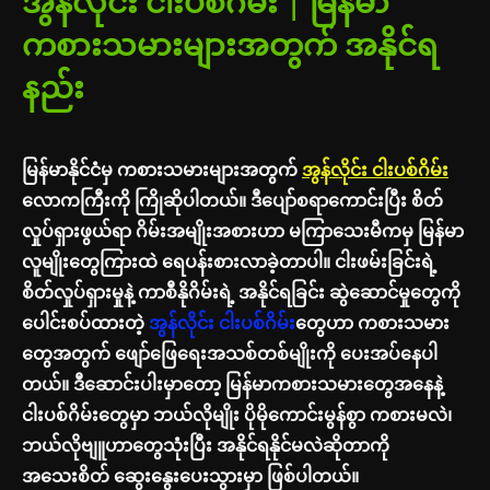
အွန်လိုင်း ငါးပစ်ဂိမ်း | မြန်မာ
ကစားသမားများအတွက် အနိုင်ရ
နည်း
မြန်မာနိုင်ငံမှ ကစားသမားများအတွက်
အွန်လိုင်း ငါးပစ်ဂိမ်း
လောကကြီးကို ကြိုဆိုပါတယ်။ ဒီပျော်စရာကောင်းပြီး စိတ်
လှုပ်ရှားဖွယ်ရာ ဂိမ်းအမျိုးအစားဟာ မကြာသေးမီကမှ မြန်မာ
လူမျိုးတွေကြားထဲ ရေပန်းစားလာခဲ့တာပါ။ ငါးဖမ်းခြင်းရဲ့
စိတ်လှုပ်ရှားမှုနဲ့ ကာစီနိုဂိမ်းရဲ့ အနိုင်ရခြင်း ဆွဲဆောင်မှုတွေကို
ပေါင်းစပ်ထားတဲ့
အွန်လိုင်း ငါးပစ်ဂိမ်း
တွေဟာ ကစားသမား
တွေအတွက် ဖျော်ဖြေရေးအသစ်တစ်မျိုးကို ပေးအပ်နေပါ
တယ်။ ဒီဆောင်းပါးမှာတော့ မြန်မာကစားသမားတွေအနေနဲ့
ငါးပစ်ဂိမ်းတွေမှာ ဘယ်လိုမျိုး ပိုမိုကောင်းမွန်စွာ ကစားမလဲ၊
ဘယ်လိုဗျူဟာတွေသုံးပြီး အနိုင်ရနိုင်မလဲဆိုတာကို
အသေးစိတ် ဆွေးနွေးပေးသွားမှာ ဖြစ်ပါတယ်။