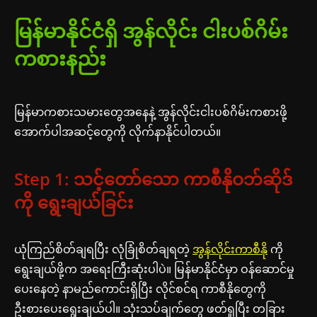
မြန်မာနိုင်ငံရှိ အွန်လိုင်း ငါးပစ်ဂိမ်း
ကစားနည်း
မြန်မာကစားသမားတွေအနေနဲ့ အွန်လိုင်းငါးပစ်ဂိမ်းကစားဖို့
အောက်ပါအဆင့်တွေကို လိုက်နာနိုင်ပါတယ်။
Step 1: သင့်တော်သော ကာစီနိုဝဘ်ဆိုဒ်
ကို ရွေးချယ်ခြင်း
ယုံကြည်စိတ်ချရပြီး လုံခြုံစိတ်ချရတဲ့
အွန်လိုင်းကာစီနို
ကို
ရွေးချယ်ဖို့က အရေးကြီးဆုံးပါပဲ။ မြန်မာနိုင်ငံမှာ ဝန်ဆောင်မှု
ပေးနေတဲ့ နာမည်ကောင်းရှိပြီး လိုင်စင်ရ ကာစီနိုတွေကို
ဦးစားပေးရွေးချယ်ပါ။ သုံးသပ်ချက်တွေ ဖတ်ရှုပြီး တခြား