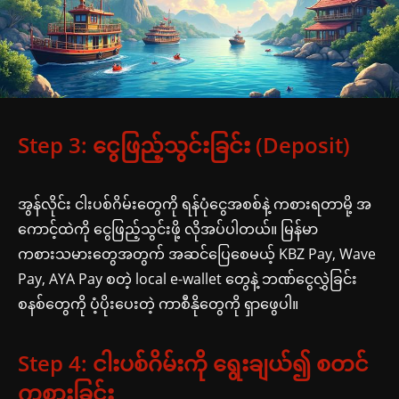
Step 3: ငွေဖြည့်သွင်းခြင်း (Deposit)
အွန်လိုင်း ငါးပစ်ဂိမ်းတွေကို ရန်ပုံငွေအစစ်နဲ့ ကစားရတာမို့ အ
ကောင့်ထဲကို ငွေဖြည့်သွင်းဖို့ လိုအပ်ပါတယ်။ မြန်မာ
ကစားသမားတွေအတွက် အဆင်ပြေစေမယ့် KBZ Pay, Wave
Pay, AYA Pay စတဲ့ local e-wallet တွေနဲ့ ဘဏ်ငွေလွှဲခြင်း
စနစ်တွေကို ပံ့ပိုးပေးတဲ့ ကာစီနိုတွေကို ရှာဖွေပါ။
Step 4: ငါးပစ်ဂိမ်းကို ရွေးချယ်၍ စတင်
ကစားခြင်း