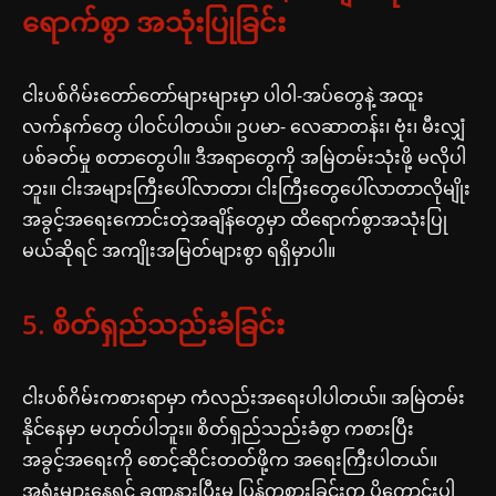
ရောက်စွာ အသုံးပြုခြင်း
ငါးပစ်ဂိမ်းတော်တော်များများမှာ ပါဝါ-အပ်တွေနဲ့ အထူး
လက်နက်တွေ ပါဝင်ပါတယ်။ ဥပမာ- လေဆာတန်း၊ ဗုံး၊ မီးလျှံ
ပစ်ခတ်မှု စတာတွေပါ။ ဒီအရာတွေကို အမြဲတမ်းသုံးဖို့ မလိုပါ
ဘူး။ ငါးအများကြီးပေါ်လာတာ၊ ငါးကြီးတွေပေါ်လာတာလိုမျိုး
အခွင့်အရေးကောင်းတဲ့အချိန်တွေမှာ ထိရောက်စွာအသုံးပြု
မယ်ဆိုရင် အကျိုးအမြတ်များစွာ ရရှိမှာပါ။
5. စိတ်ရှည်သည်းခံခြင်း
ငါးပစ်ဂိမ်းကစားရာမှာ ကံလည်းအရေးပါပါတယ်။ အမြဲတမ်း
နိုင်နေမှာ မဟုတ်ပါဘူး။ စိတ်ရှည်သည်းခံစွာ ကစားပြီး
အခွင့်အရေးကို စောင့်ဆိုင်းတတ်ဖို့က အရေးကြီးပါတယ်။
အရှုံးများနေရင် ခဏနားပြီးမှ ပြန်ကစားခြင်းက ပိုကောင်းပါ