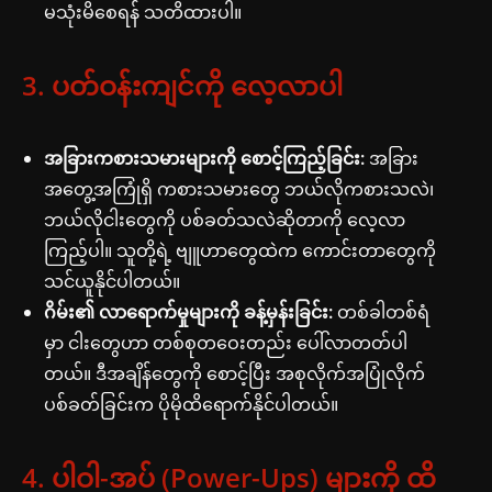
မသုံးမိစေရန် သတိထားပါ။
3. ပတ်ဝန်းကျင်ကို လေ့လာပါ
အခြားကစားသမားများကို စောင့်ကြည့်ခြင်း:
အခြား
အတွေ့အကြုံရှိ ကစားသမားတွေ ဘယ်လိုကစားသလဲ၊
ဘယ်လိုငါးတွေကို ပစ်ခတ်သလဲဆိုတာကို လေ့လာ
ကြည့်ပါ။ သူတို့ရဲ့ ဗျူဟာတွေထဲက ကောင်းတာတွေကို
သင်ယူနိုင်ပါတယ်။
ဂိမ်း၏ လာရောက်မှုများကို ခန့်မှန်းခြင်း:
တစ်ခါတစ်ရံ
မှာ ငါးတွေဟာ တစ်စုတဝေးတည်း ပေါ်လာတတ်ပါ
တယ်။ ဒီအချိန်တွေကို စောင့်ပြီး အစုလိုက်အပြုံလိုက်
ပစ်ခတ်ခြင်းက ပိုမိုထိရောက်နိုင်ပါတယ်။
4. ပါဝါ-အပ် (Power-Ups) များကို ထိ