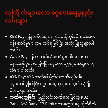
လူကြိုက်များသော ငွေပေးချေမှုနည်း
လမ်းများ
KBZ Pay:
မြန်မာနိုင်ငံရဲ့ အကြီးဆုံးမိုဘိုင်းပိုက်ဆံအိတ်
ဝန်ဆောင်မှုများထဲမှ တစ်ခုဖြစ်ပြီး အသုံးပြုသူများပါ
တယ်။
Wave Pay:
မြန်မာတယ်လီနောနဲ့ ပူးပေါင်းထားတဲ့
ဝန်ဆောင်မှုတစ်ခုဖြစ်ပြီး ငွေပေးချေမှုများအတွက် လူ
သိများပါတယ်။
AYA Pay:
AYA ဘဏ်၏ မိုဘိုင်းဘဏ်လုပ်ငန်း
ဝန်ဆောင်မှုဖြစ်ပြီး ငွေပေးငွေယူများအတွက် လုံခြုံ
စိတ်ချရပါတယ်။
ဘဏ်ငွေလွှဲခြင်း:
ပြည်တွင်းဘဏ်များဖြစ်တဲ့ KBZ
Bank, AYA Bank, CB Bank စတာတွေကနေ တိုက်ရိုက်