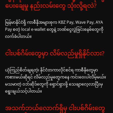
ပေးချေမှု နည်းလမ်းတွေ သုံးလို့ရလဲ?
မြန်မာနိုင်ငံရှိ ကာစီနိုအများစုက KBZ Pay, Wave Pay, AYA
Pay စတဲ့ local e-wallet တွေနဲ့ ဘဏ်ငွေလွှဲခြင်းစနစ်တွေကို
လက်ခံပါတယ်။
ငါးပစ်ဂိမ်းတွေမှာ လိမ်လည်မှုရှိနိုင်လား?
ယုံကြည်စိတ်ချရတဲ့၊ နိုင်ငံတကာလိုင်စင်ရ ကာစီနိုတွေမှာ
ကစားမယ်ဆိုရင် လိမ်လည်မှုတွေကနေ ကင်းဝေးပါလိမ့်မယ်။
မသမာတဲ့ ဝဘ်ဆိုဒ်တွေကို ရှောင်ရှားဖို့ သေချာလေ့လာပြီးမှ
ရွေးချယ်သင့်ပါတယ်။
အသက်ဘယ်လောက်ရှိမှ ငါးပစ်ဂိမ်းတွေ