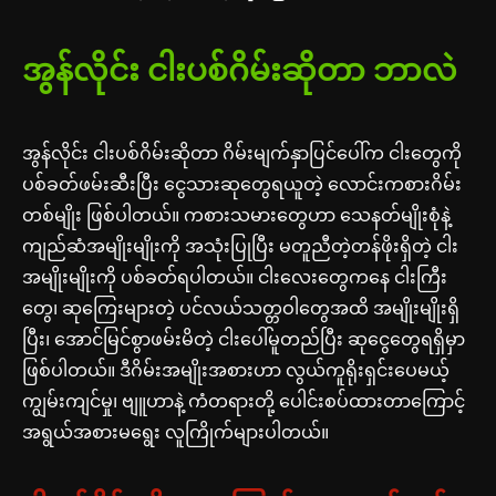
အွန်လိုင်း ငါးပစ်ဂိမ်းဆိုတာ ဘာလဲ
အွန်လိုင်း ငါးပစ်ဂိမ်းဆိုတာ ဂိမ်းမျက်နှာပြင်ပေါ်က ငါးတွေကို
ပစ်ခတ်ဖမ်းဆီးပြီး ငွေသားဆုတွေရယူတဲ့ လောင်းကစားဂိမ်း
တစ်မျိုး ဖြစ်ပါတယ်။ ကစားသမားတွေဟာ သေနတ်မျိုးစုံနဲ့
ကျည်ဆံအမျိုးမျိုးကို အသုံးပြုပြီး မတူညီတဲ့တန်ဖိုးရှိတဲ့ ငါး
အမျိုးမျိုးကို ပစ်ခတ်ရပါတယ်။ ငါးလေးတွေကနေ ငါးကြီး
တွေ၊ ဆုကြေးများတဲ့ ပင်လယ်သတ္တဝါတွေအထိ အမျိုးမျိုးရှိ
ပြီး၊ အောင်မြင်စွာဖမ်းမိတဲ့ ငါးပေါ်မူတည်ပြီး ဆုငွေတွေရရှိမှာ
ဖြစ်ပါတယ်။ ဒီဂိမ်းအမျိုးအစားဟာ လွယ်ကူရိုးရှင်းပေမယ့်
ကျွမ်းကျင်မှု၊ ဗျူဟာနဲ့ ကံတရားတို့ ပေါင်းစပ်ထားတာကြောင့်
အရွယ်အစားမရွေး လူကြိုက်များပါတယ်။