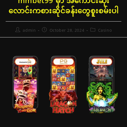
mmbet99 မှာ အကောင်းဆုံး
လောင်းကစားဆိုင်ခန်းတွေစူးစမ်းပါ
Post
Post
Post
admin
October 28, 2024
Casino
author:
published:
category: