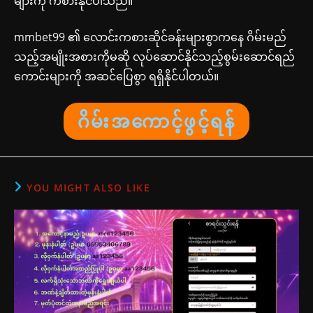
များကို ကစားနိုင်ပါသည်။
mmbet99 ၏ လောင်းကစားဆိုင်ခန်းများစွာကနေ ဂိမ်းမည်
သည့်အမျိုးအစားကိုမဆို လုပ်ဆောင်နိုင်သည့်စွမ်းဆောင်ရည်
ကောင်းများကို အဆင်ပြေစွာ ရရှိနိုင်ပါတယ်။
ဂိမ်းအကောင့်ဖွင့်ရန်
YOU MIGHT ALSO LIKE