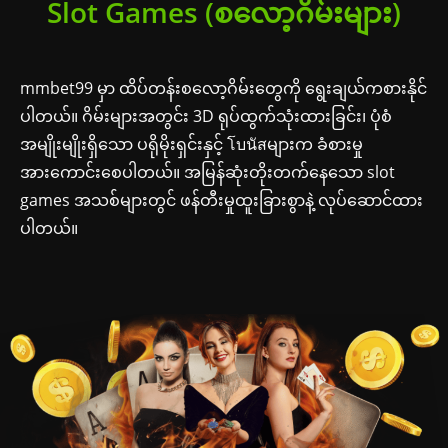
Slot Games (စလော့ဂိမ်းများ)
mmbet99 မှာ ထိပ်တန်းစလော့ဂိမ်းတွေကို ရွေးချယ်ကစားနိုင်
ပါတယ်။ ဂိမ်းများအတွင်း 3D ရုပ်ထွက်သုံးထားခြင်း၊ ပုံစံ
အမျိုးမျိုးရှိသော ပရိုမိုးရှင်းနှင့် โบนัสများက ခံစားမှု
အားကောင်းစေပါတယ်။ အမြန်ဆုံးတိုးတက်နေသော slot
games အသစ်များတွင် ဖန်တီးမှုထူးခြားစွာနဲ့ လုပ်ဆောင်ထား
ပါတယ်။