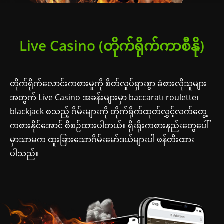
Live Casino (တိုက်ရိုက်ကာစီနို)
တိုက်ရိုက်လောင်းကစားမှုကို စိတ်လှုပ်ရှားစွာ ခံစားလိုသူများ
အတွက် Live Casino အခန်းများမှာ baccarat၊ roulette၊
blackjack စသည့် ဂိမ်းများကို တိုက်ရိုက်ထုတ်လွှင့်လက်တွေ့
ကစားနိုင်အောင် စီစဉ်ထားပါတယ်။ ရိုးရိုးကစားနည်းတွေပေါ်
မှာသာမက ထူးခြားသောဂိမ်းမော်ဒယ်များပါ ဖန်တီးထား
ပါသည်။