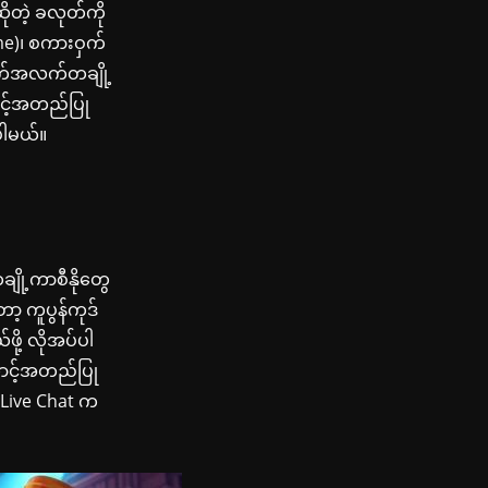
ုတဲ့ ခလုတ်ကို
me)၊ စကားဝှက်
ချက်အလက်တချို့
ာင့်အတည်ပြု
ပါမယ်။
ချို့ကာစီနိုတွေ
့ ကူပွန်ကုဒ်
ို့ လိုအပ်ပါ
ာင့်အတည်ပြု
Live Chat က