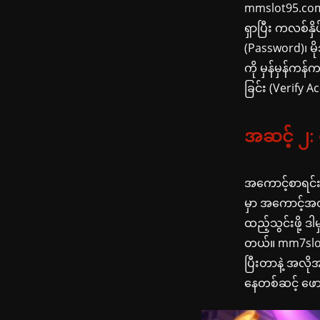
mmslot95.com က
ရှာပြီး ကလစ်န
(Password)၊ မ
ကို မှန်မှန်က
ခြင်း (Verify 
အဆင့် ၂: 
အကောင့်စာရင်းသွ
မှာ အကောင့်အတ
ထည့်သွင်းဖို့ 
တယ်။ mm7slot
ပြီးတာနဲ့ အလ
နေတစ်ဆင့် ဖော