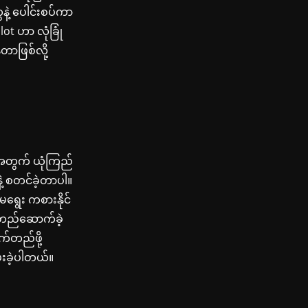
ဲ့ ပေါင်းစပ်ကာ
ot ဟာ လုံခြုံ
တာဖြစ်လို့
ေအတွက် ယုံကြည်
နဲ့ စတင်ခဲ့တာပါ။
ရွေး ကစားနိုင်
ု တည်ဆောက်ခဲ့
်တည်ဖို့
ပေးခဲ့ပါတယ်။