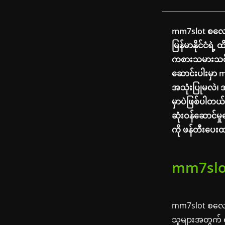
mm7slot စလော့
မြန်မာနိုင်ငံရဲ
ကစားသမားသစ်တွေ
ဆောင်းပါးမှာ 
အသုံးပြုမလဲ၊ 
မှာပဲဖြစ်ပါတယ်
ဆုံးဝန်ဆောင်မ
ကို ဖန်တီးပေ
mm7slo
mm7slot စလော့ အ
သူများအတွက် ရ