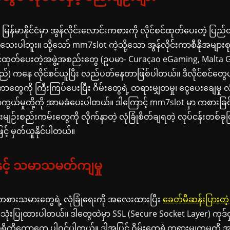
 မြန်မာနိုင်ငံမှာ အွန်လိုင်းလောင်းကစားကို လိုင်စင်ထုတ်ပေးတဲ့ ပြည
ေးပါဘူး။ သို့သော် mm7slot ကဲ့သို့သော အွန်လိုင်းကာစီနိုအများစု
စင်ထုတ်ပေးတဲ့အဖွဲ့အစည်းတွေ (ဥပမာ- Curaçao eGaming, Malta
်) ကနေ လိုင်စင်ယူပြီး လည်ပတ်နေတာဖြစ်ပါတယ်။ ဒီလိုင်စင်တွေဟာ
တွေကို ကြီးကြပ်ပေးပြီး ဂိမ်းတွေရဲ့ တရားမျှတမှု၊ ငွေပေးချေမှု လုံခြု
်မှုတို့ကို အာမခံပေးပါတယ်။ ဒါကြောင့် mm7slot မှာ ကစားခြ
းမျဉ်းစည်းကမ်းတွေကို လိုက်နာတဲ့ လုံခြုံစိတ်ချရတဲ့ လုပ်ငန်းတစ်ခု
် မှတ်ယူနိုင်ပါတယ်။
းနှင့် သမာသမတ်ကျမှု
စားသမားတွေရဲ့ လုံခြုံရေးကို အလေးထားပြီး
ခေတ်မီဆန်းပြားတဲ့ 
သုံးပြုထားပါတယ်။ ဒါတွေထဲမှာ SSL (Secure Socket Layer) ကုဒ်ဝ
ုတိုကောတွေ ပါဝင်ပါတယ်။ ဒါ့အပြင် ဂိမ်းတွေရဲ့တရားမျှတမှုကို အာမ