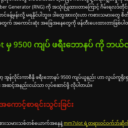
 Generator (RNG) ကို အသုံးပြုထားတာကြောင့် ဂိမ်းရလဒ်တိုင်း
ုတင်ခန့်မှန်းလို့ မရနိုင်ပါဘူး။ ဒါတွေအားလုံးဟာ ကစားသမားတွေ စ
ဖို့အတွက် အကောင်းဆုံး အခြေအနေတွေကို ဖန်တီးပေးထားတာဖြစ်ပ
 မှ 9500 ကျပ် ဖရီးဘောနပ် ကို ဘယ်
 အွန်လိုင်းကာစီနို ဖရီးဘောနပ် 9500 ကျပ်ယူနည်း ဟာ လွယ်ကူရိုး
် အဆင့်အနည်းငယ်သာ လုပ်ဆောင်ဖို့ လိုပါတယ်။
အကောင့်စာရင်းသွင်းခြင်း
စားသမားသစ်တစ်ယောက်အနေနဲ့
mm7slot ရဲ့တရားဝင်ဝက်ဘ်ဆိုက