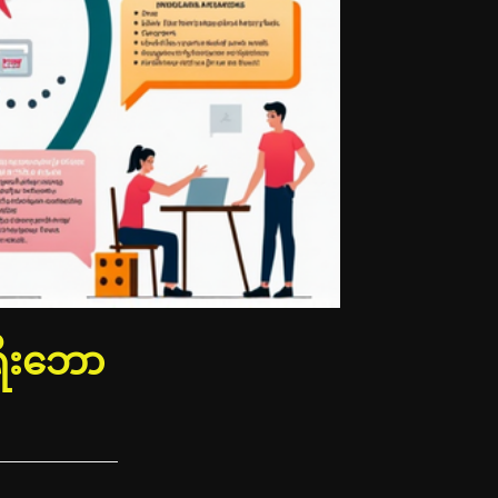
ရီးဘော