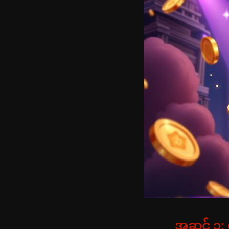
အဆင့် ၃: