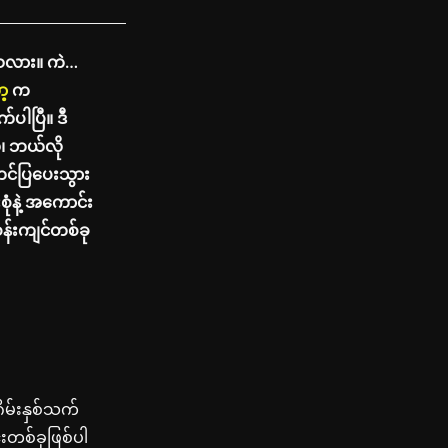
ပါသလား။ ကဲ…
့
က
်ပါပြီ။ ဒီ
ဲ၊ ဘယ်လို
တင်ပြပေးသွား
ုံနဲ့ အကောင်း
န်းကျင်တစ်ခု
ဂိမ်းနှစ်သက်
းတစ်ခုဖြစ်ပါ