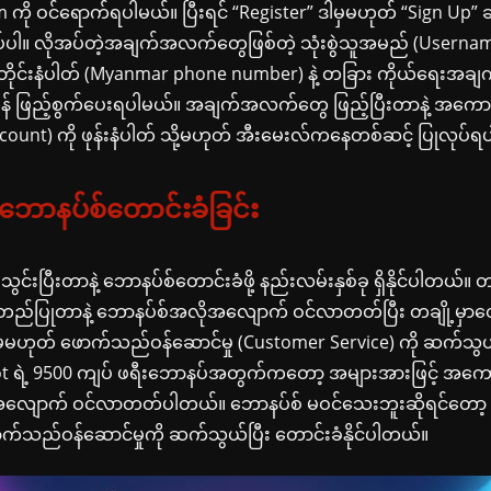
ို ဝင်ရောက်ရပါမယ်။ ပြီးရင် “Register” ဒါမှမဟုတ် “Sign Up” ဆိ
ှိပ်ပါ။ လိုအပ်တဲ့အချက်အလက်တွေဖြစ်တဲ့ သုံးစွဲသူအမည် (Userna
ိုဘိုင်းနံပါတ် (Myanmar phone number) နဲ့ တခြား ကိုယ်ရေးအ
န်ကန် ဖြည့်စွက်ပေးရပါမယ်။ အချက်အလက်တွေ ဖြည့်ပြီးတာနဲ့ အကေ
Account) ကို ဖုန်းနံပါတ် သို့မဟုတ် အီးမေးလ်ကနေတစ်ဆင့် ပြုလုပ်ရ
ဘောနပ်စ်တောင်းခံခြင်း
င်းပြီးတာနဲ့ ဘောနပ်စ်တောင်းခံဖို့ နည်းလမ်းနှစ်ခု ရှိနိုင်ပါတယ်။ တ
ည်ပြုတာနဲ့ ဘောနပ်စ်အလိုအလျောက် ဝင်လာတတ်ပြီး တချို့မှာတော
ဒါမှမဟုတ် ဖောက်သည်ဝန်ဆောင်မှု (Customer Service) ကို ဆက်သွယ်ဖ
 ရဲ့ 9500 ကျပ် ဖရီးဘောနပ်အတွက်ကတော့ အများအားဖြင့် အကေ
ိုအလျောက် ဝင်လာတတ်ပါတယ်။ ဘောနပ်စ် မဝင်သေးဘူးဆိုရင်တော့ 
က်သည်ဝန်ဆောင်မှုကို ဆက်သွယ်ပြီး တောင်းခံနိုင်ပါတယ်။