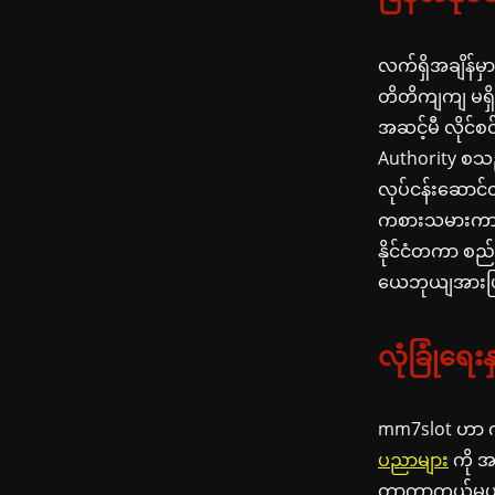
လက်ရှိအချိန်မှာ
တိတိကျကျ မရှိသ
အဆင့်မီ လိုင်
Authority စသည
လုပ်ငန်းဆောင်တာ
ကစားသမားကာကွယ
နိုင်ငံတကာ စည်
ယေဘုယျအားဖြင့
လုံခြုံရေ
mm7slot ဟာ က
ပညာများ
ကို အ
တာကာကွယ်မှုပရိ