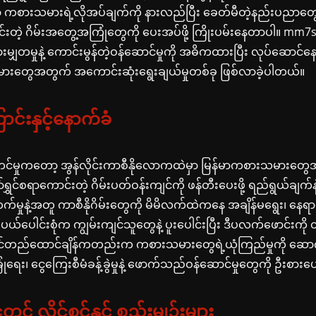
 ကစားသမားရဲ့လိုအပ်ချက်ကို နားလည်ပြီး ခေတ်မီတဲ့နည်းပညာတွေန
်းတဲ့ ဂိမ်းအတွေ့အကြုံတွေကို ပေးအပ်ဖို့ ကြိုးပမ်းနေတာပါ။ mm7sl
ားမျှတမှုနဲ့ ကောင်းမွန်တဲ့ဝန်ဆောင်မှုကို အဓိကထားပြီး လုပ်ဆောင်နေ
းတွေအတွက် အကောင်းဆုံးရွေးချယ်မှုတစ်ခု ဖြစ်လာခဲ့ပါတယ်။
ာင်းနှင့်နောက်ခံ
င်မှုကတော့ အွန်လိုင်းကာစီနိုလောကထဲမှာ မြန်မာကစားသမားတွ
ာ်ရွှင်စရာကောင်းတဲ့ ဂိမ်းပတ်ဝန်းကျင်ကို ဖန်တီးပေးဖို့ ရည်ရွယ်ချက်
မှုနဲ့အတူ ကာစီနိုဂိမ်းတွေကို မိမိလက်ထဲကနေ အချိန်မရွေး၊ နေရာမ
နယ်ပယ်ပေါင်းစုံက ကျွမ်းကျင်သူတွေနဲ့ ပူးပေါင်းပြီး ဒီပလက်ဖောင်းကိ
တည်ထောင်ချိန်ကတည်းက ကစားသမားတွေရဲ့ယုံကြည်မှုကို ဆောက
ုံရေး၊ ငွေကြေးစီမံခန့်ခွဲမှုနဲ့ ဖောက်သည်ဝန်ဆောင်မှုတွေကို ဦးစား
ငံတွင် လိုင်စင်နှင့် စည်းမျဉ်းများ