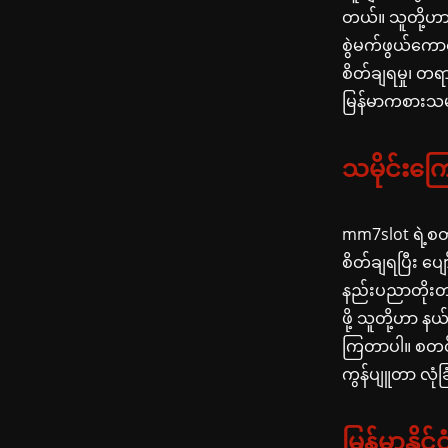
တယ်။ သူတို့ဟာ
စွဲမက်ဖွယ်ကောင
စိတ်ချရမှု၊ တရ
မြန်မာကစားသမာ
သမိုင်းကြေ
mm7slot ရဲ့စတ
စိတ်ချရပြီး ပျေ
နည်းပညာတိုးတက်
ဖို့ သူတို့ဟာ 
ကြတာပါ။ စတင်
ကွန်ပျူတာ လုံခြ
မြန်မာနိုင်