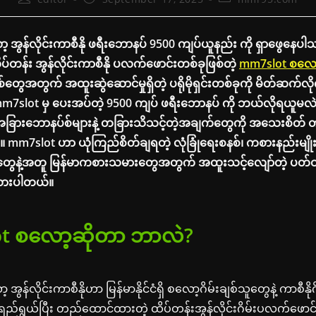
author:
published:
category:
 အွန်လိုင်းကာစီနို ဖရီးဘောနပ် 9500 ကျပ်ယူနည်း ကို ရှာဖွေနေ
့ ထိပ်တန်း အွန်လိုင်းကာစီနို ပလက်ဖောင်းတစ်ခုဖြစ်တဲ့
mm7slot စလော
အတွက် အထူးဆွဲဆောင်မှုရှိတဲ့ ပရိုမိုရှင်းတစ်ခုကို မိတ်ဆက်လိုက
mm7slot မှ ပေးအပ်တဲ့ 9500 ကျပ် ဖရီးဘောနပ် ကို ဘယ်လိုရယူမလ
အခြားဘောနပ်စ်များနဲ့ တခြားသိသင့်တဲ့အချက်တွေကို အသေးစိတ် 
။ mm7slot ဟာ ယုံကြည်စိတ်ချရတဲ့ လုံခြုံရေးစနစ်၊ ကစားနည်းမျိုးစ
ှုတွေနဲ့အတူ မြန်မာကစားသမားတွေအတွက် အထူးသင့်လျော်တဲ့ ပတ်ဝ
းထားပါတယ်။
t စလော့ဆိုတာ ဘာလဲ?
ွန်လိုင်းကာစီနိုဟာ မြန်မာနိုင်ငံရှိ စလော့ဂိမ်းချစ်သူတွေနဲ့ ကာစီနို
ည်ရွယ်ပြီး တည်ထောင်ထားတဲ့ ထိပ်တန်းအွန်လိုင်းဂိမ်းပလက်ဖောင်