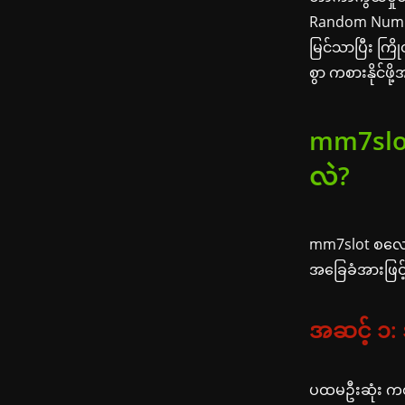
Random Number
မြင်သာပြီး ကြိ
စွာ ကစားနိုင်
mm7slot
လဲ?
mm7slot စလော့
အခြေခံအားဖြင့
အဆင့် ၁: 
ပထမဦးဆုံး က