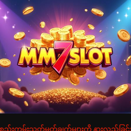
 စည်းကမ်းသတ်မှတ်ချက်များကို နားလည်ခြင်