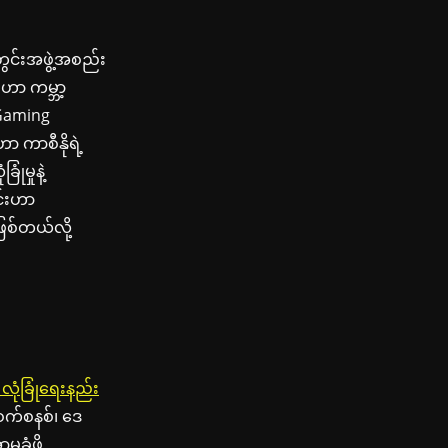
်တွင်းအဖွဲ့အစည်း
ဟာ ကမ္ဘာ့
 Gaming
 ကာစီနိုရဲ့
ံမှုနဲ့
င်းဟာ
ဖြစ်တယ်လို့
လုံခြုံရေးနည်း
ှက်စနစ်၊ ဒေ
ခံဖို့