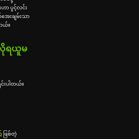
ဟာ ပွင့်လင်း
ိတ်အေးချမ်းသာ
ါတယ်။
လိုရယူမ
ရှင်းပါတယ်။
်
ဖြစ်တဲ့