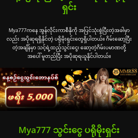
ရှင်း
Mya777ကနေ အွန်လိုင်းကာစီနိုကို အပြင်သုံးစွဲပြီးတဲ့အခါမှာ
လည်း အပိုဆုရရှိနိုင်တဲ့ ပရိုမိုးရှင်းတွေရှိပါတယ်။ ဂိမ်းဆော့ပြီး
တဲ့အချိန်မှာ သင့်ရဲ့ထည့်သွင်းငွေ၊ ဆော့တဲ့ဂိမ်းပမာဏတို့
အပေါ် မူတည်ပြီး အပိုဆုရယူနိုင်ပါတယ်။
Mya777 သွင်းငွေ ပရိုမိုးရှင်း