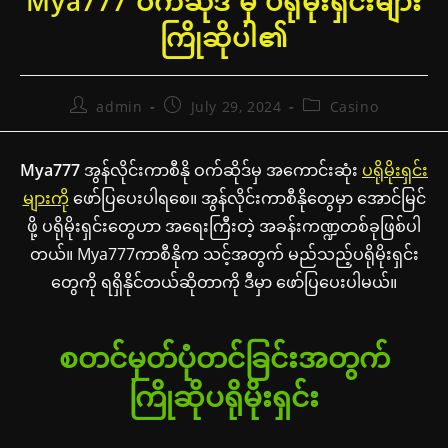
Mya777 ဝက်ဆိုဒ် မှ ပရိုမိုးရှင်းများ
ကြိုဆိုပါ၏
Post
Post
Post
admin
July 29, 2024
Casino
author:
published:
category:
Mya777
အွန်လိုင်းကာစီနို ဝက်ဆိုဒ်မှ အကောင်းဆုံး
ပရိုမိုးရှင်း
များကို
ဖော်ပြပေးပါရစေ။ အွန်လိုင်းကာစီနိုတွေမှာ အောင်မြင်
ဖို့ ပရိုမိုးရှင်းတွေဟာ အရေးကြီးတဲ့ အခန်းကဏ္ဍတစ်ခုဖြစ်ပါ
တယ်။ Mya777ကာစီနိုက သင့်အတွက် မည်သည့်ပရိုမိုးရှင်း
တွေကို ရရှိနိုင်တယ်ဆိုတာကို ဒီမှာ ဖော်ပြပေးပါမယ်။
စတင်မှတ်ပုံတင်ခြင်းအတွက်
ကြိုဆိုပရိုမိုးရှင်း