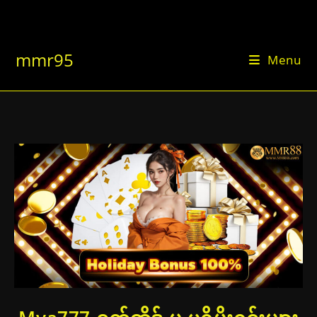
Skip
to
content
mmr95
Menu