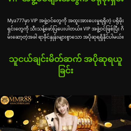
Mya777မှာ VIP အဖွဲ့ဝင်တွေကို အထူးအားပေးမှုရရှိတဲ့ ပရိုမိုး
ရှင်းတွေကို သီးသန့်ဖော်ပြပေးပါတယ်။ VIP အဖွဲ့ဝင်ဖြစ်ပြီး ဂိ
မ်းဆော့တဲ့အခါ ရာခိုင်နှုန်းများစွာသော အပိုဆုရရှိနိုင်ပါမယ်။
သူငယ်ချင်းမိတ်ဆက် အပိုဆုရယူ
ခြင်း