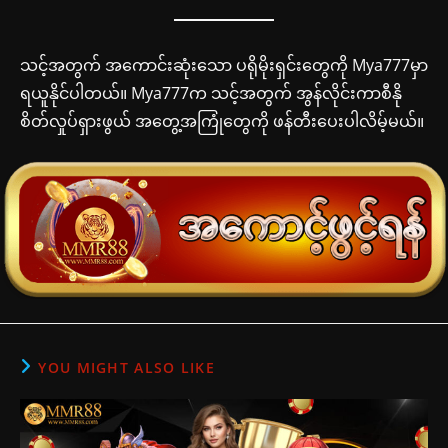
သင့်အတွက် အကောင်းဆုံးသော ပရိုမိုးရှင်းတွေကို Mya777မှာ
ရယူနိုင်ပါတယ်။ Mya777က သင့်အတွက် အွန်လိုင်းကာစီနို
စိတ်လှုပ်ရှားဖွယ် အတွေ့အကြုံတွေကို ဖန်တီးပေးပါလိမ့်မယ်။
YOU MIGHT ALSO LIKE