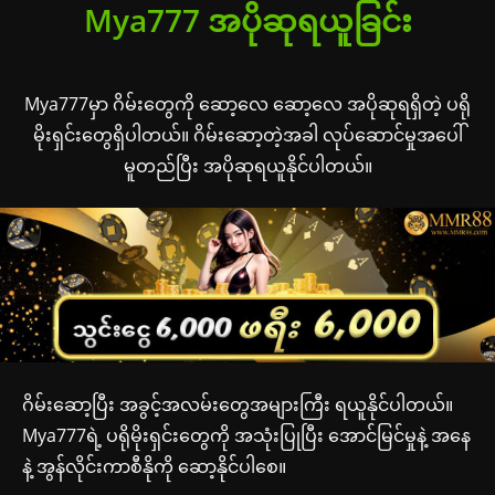
Mya777 အပိုဆုရယူခြင်း
Mya777မှာ ဂိမ်းတွေကို ဆော့လေ ဆော့လေ အပိုဆုရရှိတဲ့ ပရို
မိုးရှင်းတွေရှိပါတယ်။ ဂိမ်းဆော့တဲ့အခါ လုပ်ဆောင်မှုအပေါ်
မူတည်ပြီး အပိုဆုရယူနိုင်ပါတယ်။
ဂိမ်းဆော့ပြီး အခွင့်အလမ်းတွေအများကြီး ရယူနိုင်ပါတယ်။
Mya777ရဲ့ ပရိုမိုးရှင်းတွေကို အသုံးပြုပြီး အောင်မြင်မှုနဲ့ အနေ
နဲ့ အွန်လိုင်းကာစီနိုကို ဆော့နိုင်ပါစေ။