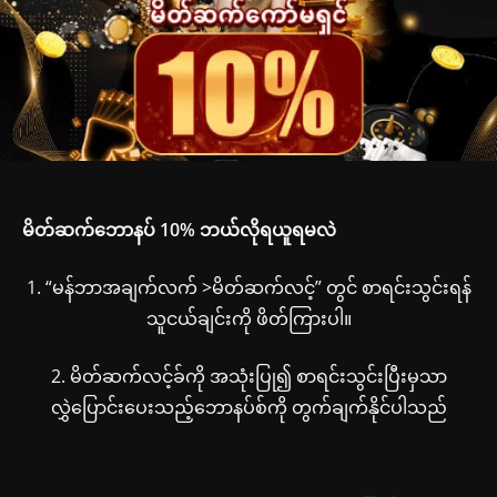
မိတ်ဆက်ဘောနပ် 10% ဘယ်လိုရယူရမလဲ
1. “မန်ဘာအချက်လက် >မိတ်ဆက်လင့်” တွင် စာရင်းသွင်းရန်
သူငယ်ချင်းကို ဖိတ်ကြားပါ။
2. မိတ်ဆက်လင့်ခ်ကို အသုံးပြု၍ စာရင်းသွင်းပြီးမှသာ
လွှဲပြောင်းပေးသည့်ဘောနပ်စ်ကို တွက်ချက်နိုင်ပါသည်