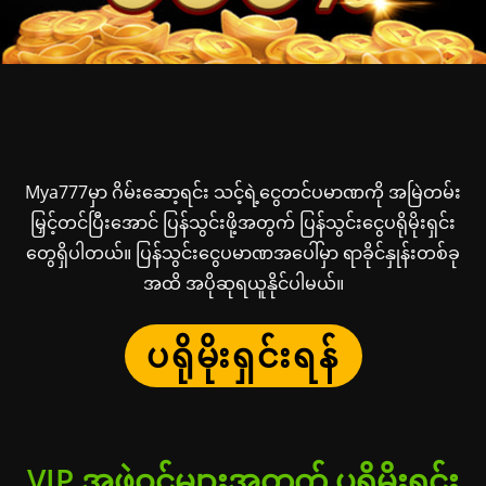
Mya777မှာ ဂိမ်းဆော့ရင်း သင့်ရဲ့ငွေတင်ပမာဏကို အမြဲတမ်း
မြှင့်တင်ပြီးအောင် ပြန်သွင်းဖို့အတွက် ပြန်သွင်းငွေပရိုမိုးရှင်း
တွေရှိပါတယ်။ ပြန်သွင်းငွေပမာဏအပေါ်မှာ ရာခိုင်နှုန်းတစ်ခု
အထိ အပိုဆုရယူနိုင်ပါမယ်။
ပရိုမိုးရှင်းရန်
VIP အဖွဲ့ဝင်များအတွက် ပရိုမိုးရှင်း