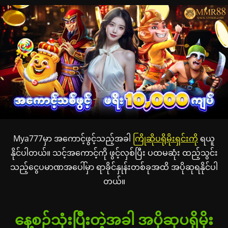
Mya777မှာ အကောင့်ဖွင့်သည့်အခါ
ကြိုဆိုပရိုမိုးရှင်းကို
ရယူ
နိုင်ပါတယ်။ သင့်အကောင့်ကို ဖွင့်လှစ်ပြီး ပထမဆုံး ထည့်သွင်း
သည့်ငွေပမာဏအပေါ်မှာ ရာခိုင်နှုန်းတစ်ခုအထိ အပိုဆုရနိုင်ပါ
တယ်။
နေ့စဉ်သုံးပြီးတဲ့အခါ အပိုဆုပရိုမိုး